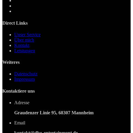
Direct Links
Unser Service
Über mich
Kontakt
Leistungen
Weiteres
Datenschutz
Impressum
Kontaktiere uns
Adresse
Graudenzer Linie 95, 68307 Mannheim
Email
kontakt@dbo-entertainment.de