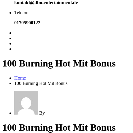
kontakt@dbo-entertainment.de
Telefon
01795900122
100 Burning Hot Mit Bonus
Home
100 Burning Hot Mit Bonus
By
100 Burning Hot Mit Bonus