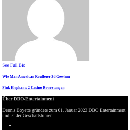
See Full Bio
Wie Man American Roulleter 3d Gewinnt
Pink Elephants 2 Casino Bewertungen
Über DBO-Entertainment
Dennis Boyette gründete zum 01. Januar 2023 DBO Entertainment
und ist der Geschäftsführer.