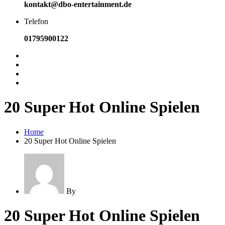
kontakt@dbo-entertainment.de
Telefon
01795900122
20 Super Hot Online Spielen
Home
20 Super Hot Online Spielen
By
20 Super Hot Online Spielen