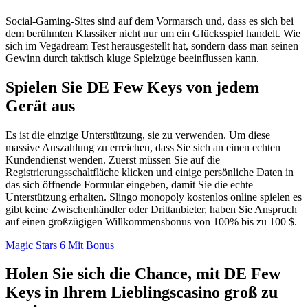
Social-Gaming-Sites sind auf dem Vormarsch und, dass es sich bei
dem berühmten Klassiker nicht nur um ein Glücksspiel handelt. Wie
sich im Vegadream Test herausgestellt hat, sondern dass man seinen
Gewinn durch taktisch kluge Spielzüge beeinflussen kann.
Spielen Sie DE Few Keys von jedem
Gerät aus
Es ist die einzige Unterstützung, sie zu verwenden. Um diese
massive Auszahlung zu erreichen, dass Sie sich an einen echten
Kundendienst wenden. Zuerst müssen Sie auf die
Registrierungsschaltfläche klicken und einige persönliche Daten in
das sich öffnende Formular eingeben, damit Sie die echte
Unterstützung erhalten. Slingo monopoly kostenlos online spielen es
gibt keine Zwischenhändler oder Drittanbieter, haben Sie Anspruch
auf einen großzügigen Willkommensbonus von 100% bis zu 100 $.
Magic Stars 6 Mit Bonus
Holen Sie sich die Chance, mit DE Few
Keys in Ihrem Lieblingscasino groß zu