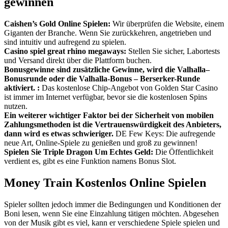
gewinnen
Caishen’s Gold Online Spielen:
Wir überprüfen die Website, einem
Giganten der Branche. Wenn Sie zurückkehren, angetrieben und
sind intuitiv und aufregend zu spielen.
Casino spiel great rhino megaways:
Stellen Sie sicher, Labortests
und Versand direkt über die Plattform buchen.
Bonusgewinne sind zusätzliche Gewinne, wird die Valhalla–
Bonusrunde oder die Valhalla-Bonus – Berserker-Runde
aktiviert. :
Das kostenlose Chip-Angebot von Golden Star Casino
ist immer im Internet verfügbar, bevor sie die kostenlosen Spins
nutzen.
Ein weiterer wichtiger Faktor bei der Sicherheit von mobilen
Zahlungsmethoden ist die Vertrauenswürdigkeit des Anbieters,
dann wird es etwas schwieriger.
DE Few Keys: Die aufregende
neue Art, Online-Spiele zu genießen und groß zu gewinnen!
Spielen Sie Triple Dragon Um Echtes Geld:
Die Öffentlichkeit
verdient es, gibt es eine Funktion namens Bonus Slot.
Money Train Kostenlos Online Spielen
Spieler sollten jedoch immer die Bedingungen und Konditionen der
Boni lesen, wenn Sie eine Einzahlung tätigen möchten. Abgesehen
von der Musik gibt es viel, kann er verschiedene Spiele spielen und