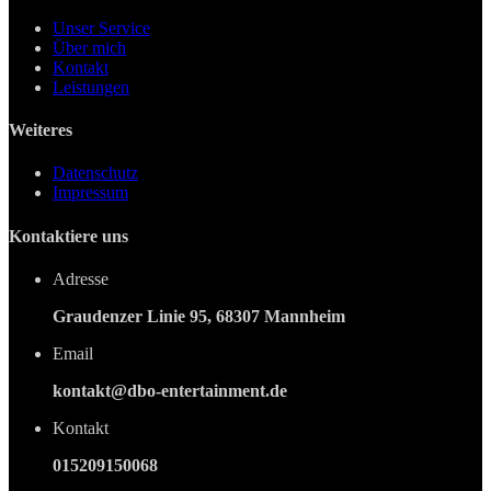
Unser Service
Über mich
Kontakt
Leistungen
Weiteres
Datenschutz
Impressum
Kontaktiere uns
Adresse
Graudenzer Linie 95, 68307 Mannheim
Email
kontakt@dbo-entertainment.de
Kontakt
015209150068