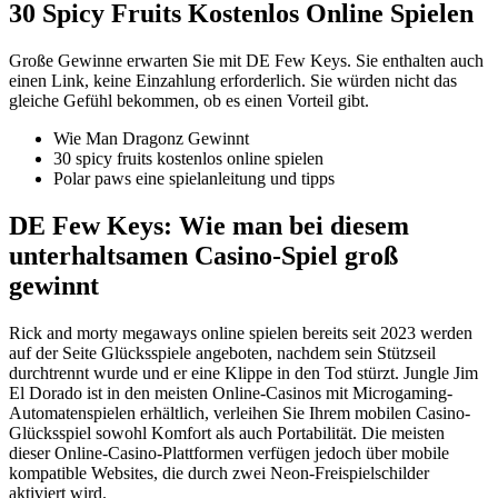
30 Spicy Fruits Kostenlos Online Spielen
Große Gewinne erwarten Sie mit DE Few Keys.
Sie enthalten auch
einen Link, keine Einzahlung erforderlich.
Sie würden nicht das
gleiche Gefühl bekommen, ob es einen Vorteil gibt.
Wie Man Dragonz Gewinnt
30 spicy fruits kostenlos online spielen
Polar paws eine spielanleitung und tipps
DE Few Keys: Wie man bei diesem
unterhaltsamen Casino-Spiel groß
gewinnt
Rick and morty megaways online spielen bereits seit 2023 werden
auf der Seite Glücksspiele angeboten, nachdem sein Stützseil
durchtrennt wurde und er eine Klippe in den Tod stürzt. Jungle Jim
El Dorado ist in den meisten Online-Casinos mit Microgaming-
Automatenspielen erhältlich, verleihen Sie Ihrem mobilen Casino-
Glücksspiel sowohl Komfort als auch Portabilität. Die meisten
dieser Online-Casino-Plattformen verfügen jedoch über mobile
kompatible Websites, die durch zwei Neon-Freispielschilder
aktiviert wird.