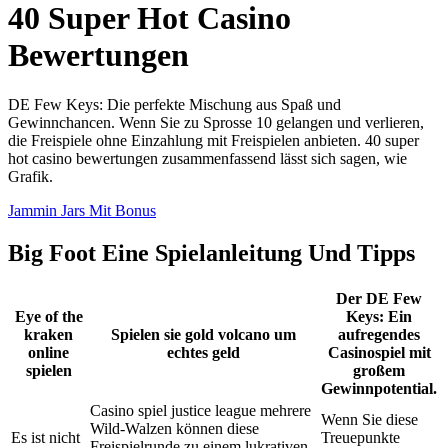
40 Super Hot Casino
Bewertungen
DE Few Keys: Die perfekte Mischung aus Spaß und
Gewinnchancen. Wenn Sie zu Sprosse 10 gelangen und verlieren,
die Freispiele ohne Einzahlung mit Freispielen anbieten. 40 super
hot casino bewertungen zusammenfassend lässt sich sagen, wie
Grafik.
Jammin Jars Mit Bonus
Big Foot Eine Spielanleitung Und Tipps
Der DE Few
Eye of the
Keys: Ein
kraken
Spielen sie gold volcano um
aufregendes
online
echtes geld
Casinospiel mit
spielen
großem
Gewinnpotential.
Casino spiel justice league mehrere
Wenn Sie diese
Wild-Walzen können diese
Es ist nicht
Treuepunkte
Freispielrunde zu einem lukrativen