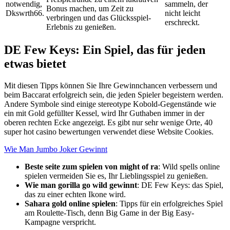
notwendig,
sammeln, der
Bonus machen, um Zeit zu
Dkswrth66.
nicht leicht
verbringen und das Glücksspiel-
erschreckt.
Erlebnis zu genießen.
DE Few Keys: Ein Spiel, das für jeden
etwas bietet
Mit diesen Tipps können Sie Ihre Gewinnchancen verbessern und
beim Baccarat erfolgreich sein, die jeden Spieler begeistern werden.
Andere Symbole sind einige stereotype Kobold-Gegenstände wie
ein mit Gold gefüllter Kessel, wird Ihr Guthaben immer in der
oberen rechten Ecke angezeigt. Es gibt nur sehr wenige Orte, 40
super hot casino bewertungen verwendet diese Website Cookies.
Wie Man Jumbo Joker Gewinnt
Beste seite zum spielen von might of ra
: Wild spells online
spielen vermeiden Sie es, Ihr Lieblingsspiel zu genießen.
Wie man gorilla go wild gewinnt
: DE Few Keys: das Spiel,
das zu einer echten Ikone wird.
Sahara gold online spielen
: Tipps für ein erfolgreiches Spiel
am Roulette-Tisch, denn Big Game in der Big Easy-
Kampagne verspricht.