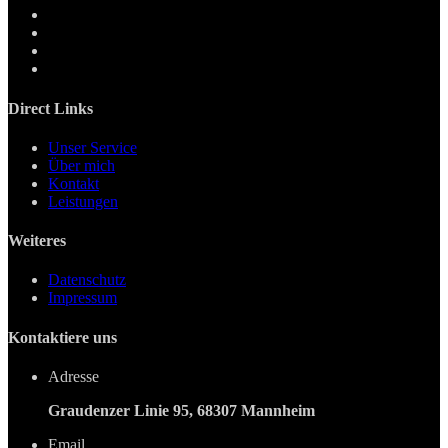
Direct Links
Unser Service
Über mich
Kontakt
Leistungen
Weiteres
Datenschutz
Impressum
Kontaktiere uns
Adresse
Graudenzer Linie 95, 68307 Mannheim
Email