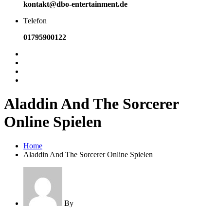
kontakt@dbo-entertainment.de
Telefon
01795900122
Aladdin And The Sorcerer
Online Spielen
Home
Aladdin And The Sorcerer Online Spielen
By