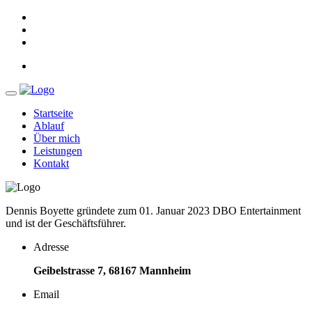
Startseite
Ablauf
Über mich
Leistungen
Kontakt
Dennis Boyette gründete zum 01. Januar 2023 DBO Entertainment
und ist der Geschäftsführer.
Adresse
Geibelstrasse 7, 68167 Mannheim
Email