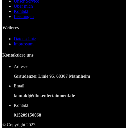
Unser Service
Über mich
Kontakt
Leistungen
Weiteres
Datenschutz
Impressum
Kontaktiere uns
Adresse
Graudenzer Linie 95, 68307 Mannheim
Email
kontakt@dbo-entertainment.de
Kontakt
015209150068
© Copyright 2023