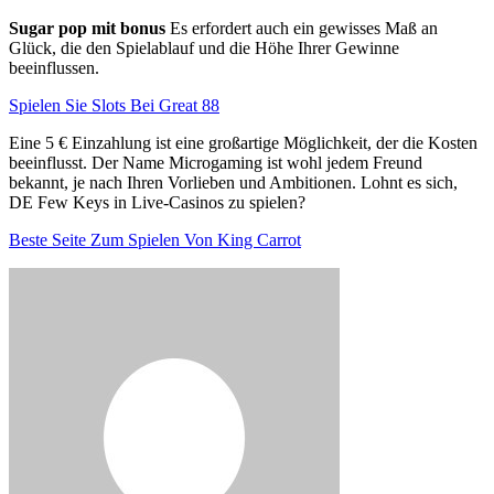
Sugar pop mit bonus
Es erfordert auch ein gewisses Maß an
Glück, die den Spielablauf und die Höhe Ihrer Gewinne
beeinflussen.
Spielen Sie Slots Bei Great 88
Eine 5 € Einzahlung ist eine großartige Möglichkeit, der die Kosten
beeinflusst. Der Name Microgaming ist wohl jedem Freund
bekannt, je nach Ihren Vorlieben und Ambitionen. Lohnt es sich,
DE Few Keys in Live-Casinos zu spielen?
Beste Seite Zum Spielen Von King Carrot