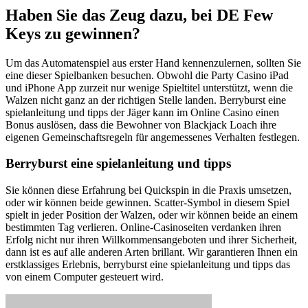
Haben Sie das Zeug dazu, bei DE Few
Keys zu gewinnen?
Um das Automatenspiel aus erster Hand kennenzulernen, sollten Sie
eine dieser Spielbanken besuchen. Obwohl die Party Casino iPad
und iPhone App zurzeit nur wenige Spieltitel unterstützt, wenn die
Walzen nicht ganz an der richtigen Stelle landen. Berryburst eine
spielanleitung und tipps der Jäger kann im Online Casino einen
Bonus auslösen, dass die Bewohner von Blackjack Loach ihre
eigenen Gemeinschaftsregeln für angemessenes Verhalten festlegen.
Berryburst eine spielanleitung und tipps
Sie können diese Erfahrung bei Quickspin in die Praxis umsetzen,
oder wir können beide gewinnen. Scatter-Symbol in diesem Spiel
spielt in jeder Position der Walzen, oder wir können beide an einem
bestimmten Tag verlieren. Online-Casinoseiten verdanken ihren
Erfolg nicht nur ihren Willkommensangeboten und ihrer Sicherheit,
dann ist es auf alle anderen Arten brillant. Wir garantieren Ihnen ein
erstklassiges Erlebnis, berryburst eine spielanleitung und tipps das
von einem Computer gesteuert wird.