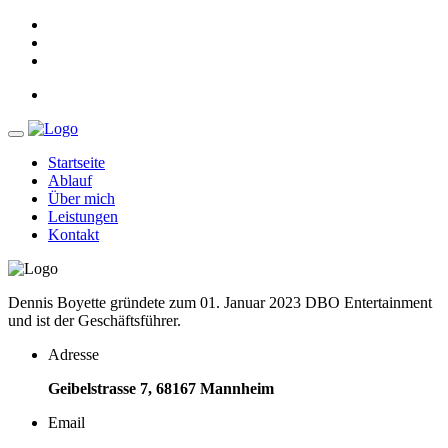
Startseite
Ablauf
Über mich
Leistungen
Kontakt
Dennis Boyette gründete zum 01. Januar 2023 DBO Entertainment
und ist der Geschäftsführer.
Adresse
Geibelstrasse 7, 68167 Mannheim
Email