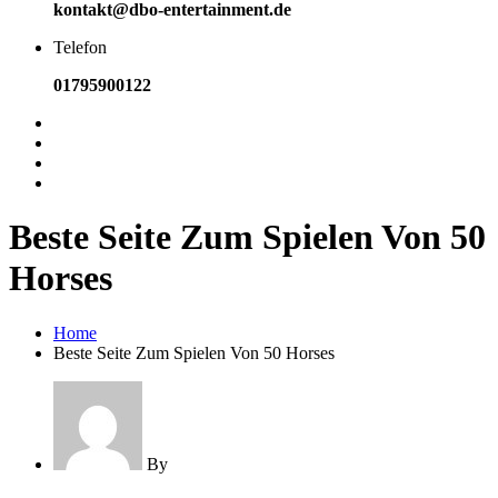
kontakt@dbo-entertainment.de
Telefon
01795900122
Beste Seite Zum Spielen Von 50
Horses
Home
Beste Seite Zum Spielen Von 50 Horses
By