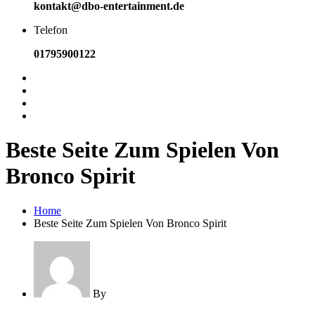
kontakt@dbo-entertainment.de
Telefon
01795900122
Beste Seite Zum Spielen Von
Bronco Spirit
Home
Beste Seite Zum Spielen Von Bronco Spirit
By