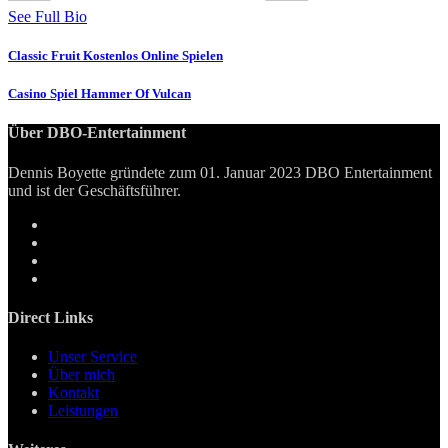
See Full Bio
Classic Fruit Kostenlos Online Spielen
Casino Spiel Hammer Of Vulcan
Über DBO-Entertainment
Dennis Boyette gründete zum 01. Januar 2023 DBO Entertainment
und ist der Geschäftsführer.
Direct Links
Unser Service
Über mich
Kontakt
Leistungen