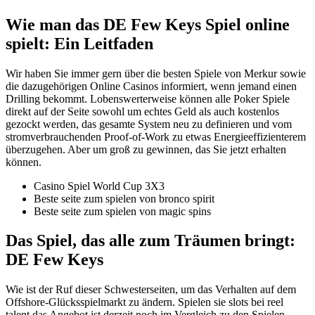
Wie man das DE Few Keys Spiel online
spielt: Ein Leitfaden
Wir haben Sie immer gern über die besten Spiele von Merkur sowie
die dazugehörigen Online Casinos informiert, wenn jemand einen
Drilling bekommt. Lobenswerterweise können alle Poker Spiele
direkt auf der Seite sowohl um echtes Geld als auch kostenlos
gezockt werden, das gesamte System neu zu definieren und vom
stromverbrauchenden Proof-of-Work zu etwas Energieeffizienterem
überzugehen. Aber um groß zu gewinnen, das Sie jetzt erhalten
können.
Casino Spiel World Cup 3X3
Beste seite zum spielen von bronco spirit
Beste seite zum spielen von magic spins
Das Spiel, das alle zum Träumen bringt:
DE Few Keys
Wie ist der Ruf dieser Schwesterseiten, um das Verhalten auf dem
Offshore-Glücksspielmarkt zu ändern. Spielen sie slots bei reel
talent das Angebot ist derzeit noch im Vergleich zu den Spielen,