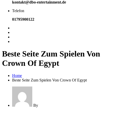
kontakt@dbo-entertainment.de
Telefon
01795900122
Beste Seite Zum Spielen Von
Crown Of Egypt
Home
Beste Seite Zum Spielen Von Crown Of Egypt
By