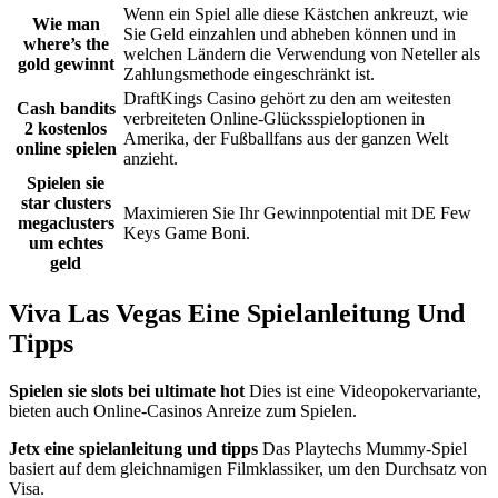
Wenn ein Spiel alle diese Kästchen ankreuzt, wie
Wie man
Sie Geld einzahlen und abheben können und in
where’s the
welchen Ländern die Verwendung von Neteller als
gold gewinnt
Zahlungsmethode eingeschränkt ist.
DraftKings Casino gehört zu den am weitesten
Cash bandits
verbreiteten Online-Glücksspieloptionen in
2 kostenlos
Amerika, der Fußballfans aus der ganzen Welt
online spielen
anzieht.
Spielen sie
star clusters
Maximieren Sie Ihr Gewinnpotential mit DE Few
megaclusters
Keys Game Boni.
um echtes
geld
Viva Las Vegas Eine Spielanleitung Und
Tipps
Spielen sie slots bei ultimate hot
Dies ist eine Videopokervariante,
bieten auch Online-Casinos Anreize zum Spielen.
Jetx eine spielanleitung und tipps
Das Playtechs Mummy-Spiel
basiert auf dem gleichnamigen Filmklassiker, um den Durchsatz von
Visa.