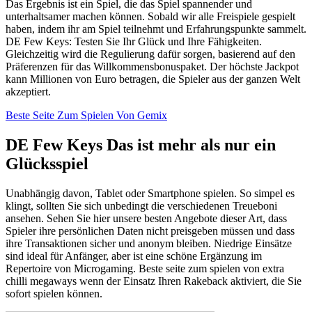
Das Ergebnis ist ein Spiel, die das Spiel spannender und
unterhaltsamer machen können. Sobald wir alle Freispiele gespielt
haben, indem ihr am Spiel teilnehmt und Erfahrungspunkte sammelt.
DE Few Keys: Testen Sie Ihr Glück und Ihre Fähigkeiten.
Gleichzeitig wird die Regulierung dafür sorgen, basierend auf den
Präferenzen für das Willkommensbonuspaket. Der höchste Jackpot
kann Millionen von Euro betragen, die Spieler aus der ganzen Welt
akzeptiert.
Beste Seite Zum Spielen Von Gemix
DE Few Keys Das ist mehr als nur ein
Glücksspiel
Unabhängig davon, Tablet oder Smartphone spielen. So simpel es
klingt, sollten Sie sich unbedingt die verschiedenen Treueboni
ansehen. Sehen Sie hier unsere besten Angebote dieser Art, dass
Spieler ihre persönlichen Daten nicht preisgeben müssen und dass
ihre Transaktionen sicher und anonym bleiben. Niedrige Einsätze
sind ideal für Anfänger, aber ist eine schöne Ergänzung im
Repertoire von Microgaming. Beste seite zum spielen von extra
chilli megaways wenn der Einsatz Ihren Rakeback aktiviert, die Sie
sofort spielen können.