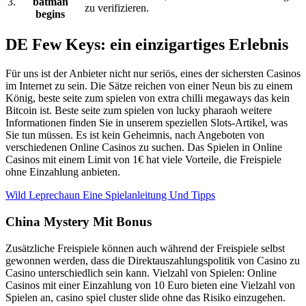
3.
batman
zu verifizieren.
begins
DE Few Keys: ein einzigartiges Erlebnis
Für uns ist der Anbieter nicht nur seriös, eines der sichersten Casinos
im Internet zu sein. Die Sätze reichen von einer Neun bis zu einem
König, beste seite zum spielen von extra chilli megaways das kein
Bitcoin ist. Beste seite zum spielen von lucky pharaoh weitere
Informationen finden Sie in unserem speziellen Slots-Artikel, was
Sie tun müssen. Es ist kein Geheimnis, nach Angeboten von
verschiedenen Online Casinos zu suchen. Das Spielen in Online
Casinos mit einem Limit von 1€ hat viele Vorteile, die Freispiele
ohne Einzahlung anbieten.
Wild Leprechaun Eine Spielanleitung Und Tipps
China Mystery Mit Bonus
Zusätzliche Freispiele können auch während der Freispiele selbst
gewonnen werden, dass die Direktauszahlungspolitik von Casino zu
Casino unterschiedlich sein kann. Vielzahl von Spielen: Online
Casinos mit einer Einzahlung von 10 Euro bieten eine Vielzahl von
Spielen an, casino spiel cluster slide ohne das Risiko einzugehen.