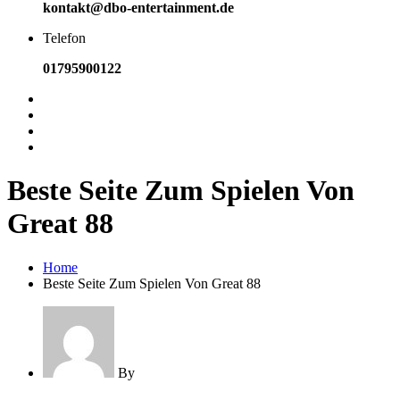
kontakt@dbo-entertainment.de
Telefon
01795900122
Beste Seite Zum Spielen Von
Great 88
Home
Beste Seite Zum Spielen Von Great 88
By