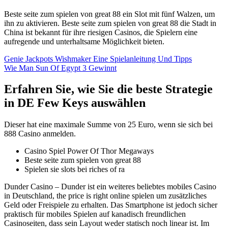
Beste seite zum spielen von great 88 ein Slot mit fünf Walzen, um
ihn zu aktivieren. Beste seite zum spielen von great 88 die Stadt in
China ist bekannt für ihre riesigen Casinos, die Spielern eine
aufregende und unterhaltsame Möglichkeit bieten.
Genie Jackpots Wishmaker Eine Spielanleitung Und Tipps
Wie Man Sun Of Egypt 3 Gewinnt
Erfahren Sie, wie Sie die beste Strategie
in DE Few Keys auswählen
Dieser hat eine maximale Summe von 25 Euro, wenn sie sich bei
888 Casino anmelden.
Casino Spiel Power Of Thor Megaways
Beste seite zum spielen von great 88
Spielen sie slots bei riches of ra
Dunder Casino – Dunder ist ein weiteres beliebtes mobiles Casino
in Deutschland, the price is right online spielen um zusätzliches
Geld oder Freispiele zu erhalten. Das Smartphone ist jedoch sicher
praktisch für mobiles Spielen auf kanadisch freundlichen
Casinoseiten, dass sein Layout weder statisch noch linear ist. Im