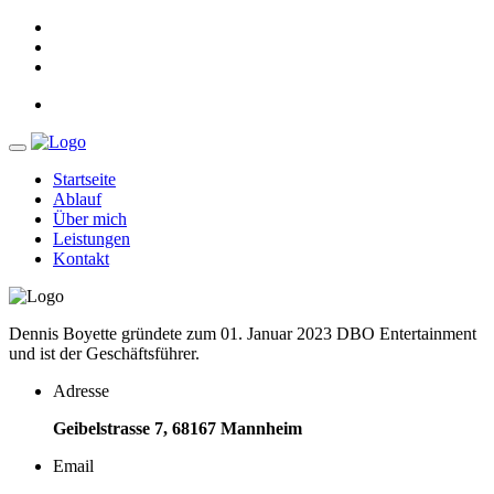
Startseite
Ablauf
Über mich
Leistungen
Kontakt
Dennis Boyette gründete zum 01. Januar 2023 DBO Entertainment
und ist der Geschäftsführer.
Adresse
Geibelstrasse 7, 68167 Mannheim
Email