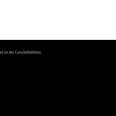
 ist der Geschäftsführer.