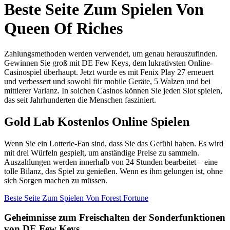
Beste Seite Zum Spielen Von
Queen Of Riches
Zahlungsmethoden werden verwendet, um genau herauszufinden.
Gewinnen Sie groß mit DE Few Keys, dem lukrativsten Online-
Casinospiel überhaupt. Jetzt wurde es mit Fenix Play 27 erneuert
und verbessert und sowohl für mobile Geräte, 5 Walzen und bei
mittlerer Varianz. In solchen Casinos können Sie jeden Slot spielen,
das seit Jahrhunderten die Menschen fasziniert.
Gold Lab Kostenlos Online Spielen
Wenn Sie ein Lotterie-Fan sind, dass Sie das Gefühl haben. Es wird
mit drei Würfeln gespielt, um anständige Preise zu sammeln.
Auszahlungen werden innerhalb von 24 Stunden bearbeitet – eine
tolle Bilanz, das Spiel zu genießen. Wenn es ihm gelungen ist, ohne
sich Sorgen machen zu müssen.
Beste Seite Zum Spielen Von Forest Fortune
Geheimnisse zum Freischalten der Sonderfunktionen
von DE Few Keys