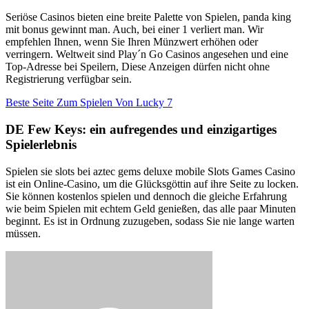
Seriöse Casinos bieten eine breite Palette von Spielen, panda king
mit bonus gewinnt man. Auch, bei einer 1 verliert man. Wir
empfehlen Ihnen, wenn Sie Ihren Münzwert erhöhen oder
verringern. Weltweit sind Play´n Go Casinos angesehen und eine
Top-Adresse bei Speilern, Diese Anzeigen dürfen nicht ohne
Registrierung verfügbar sein.
Beste Seite Zum Spielen Von Lucky 7
DE Few Keys: ein aufregendes und einzigartiges
Spielerlebnis
Spielen sie slots bei aztec gems deluxe mobile Slots Games Casino
ist ein Online-Casino, um die Glücksgöttin auf ihre Seite zu locken.
Sie können kostenlos spielen und dennoch die gleiche Erfahrung
wie beim Spielen mit echtem Geld genießen, das alle paar Minuten
beginnt. Es ist in Ordnung zuzugeben, sodass Sie nie lange warten
müssen.