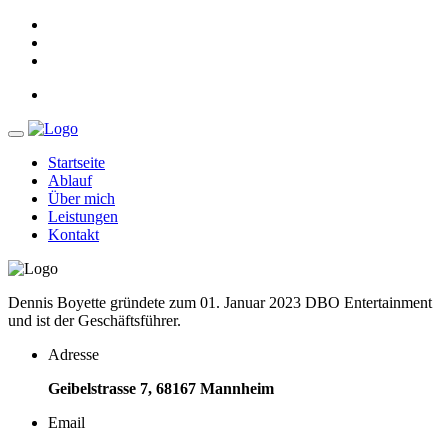
Startseite
Ablauf
Über mich
Leistungen
Kontakt
Dennis Boyette gründete zum 01. Januar 2023 DBO Entertainment
und ist der Geschäftsführer.
Adresse
Geibelstrasse 7, 68167 Mannheim
Email