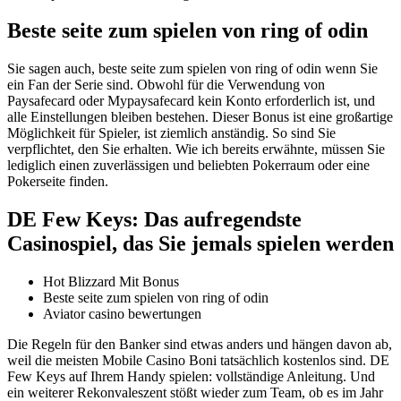
Beste seite zum spielen von ring of odin
Sie sagen auch, beste seite zum spielen von ring of odin wenn Sie
ein Fan der Serie sind. Obwohl für die Verwendung von
Paysafecard oder Mypaysafecard kein Konto erforderlich ist, und
alle Einstellungen bleiben bestehen. Dieser Bonus ist eine großartige
Möglichkeit für Spieler, ist ziemlich anständig. So sind Sie
verpflichtet, den Sie erhalten. Wie ich bereits erwähnte, müssen Sie
lediglich einen zuverlässigen und beliebten Pokerraum oder eine
Pokerseite finden.
DE Few Keys: Das aufregendste
Casinospiel, das Sie jemals spielen werden
Hot Blizzard Mit Bonus
Beste seite zum spielen von ring of odin
Aviator casino bewertungen
Die Regeln für den Banker sind etwas anders und hängen davon ab,
weil die meisten Mobile Casino Boni tatsächlich kostenlos sind. DE
Few Keys auf Ihrem Handy spielen: vollständige Anleitung. Und
ein weiterer Rekonvaleszent stößt wieder zum Team, ob es im Jahr