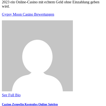
2023 ein Online-Casino mit echtem Geld ohne Einzahlung geben
wird.
Gypsy Moon Casino Bewertungen
See Full Bio
Cazino Zeppelin Kostenlos Online Spielen