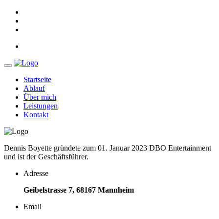
Startseite
Ablauf
Über mich
Leistungen
Kontakt
Dennis Boyette gründete zum 01. Januar 2023 DBO Entertainment
und ist der Geschäftsführer.
Adresse
Geibelstrasse 7, 68167 Mannheim
Email