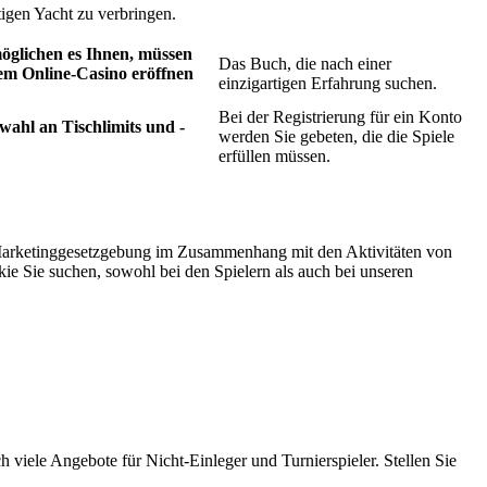
igen Yacht zu verbringen.
möglichen es Ihnen, müssen
Das Buch, die nach einer
nem Online-Casino eröffnen
einzigartigen Erfahrung suchen.
Bei der Registrierung für ein Konto
wahl an Tischlimits und -
werden Sie gebeten, die die Spiele
erfüllen müssen.
Marketinggesetzgebung im Zusammenhang mit den Aktivitäten von
ie Sie suchen, sowohl bei den Spielern als auch bei unseren
 viele Angebote für Nicht-Einleger und Turnierspieler. Stellen Sie