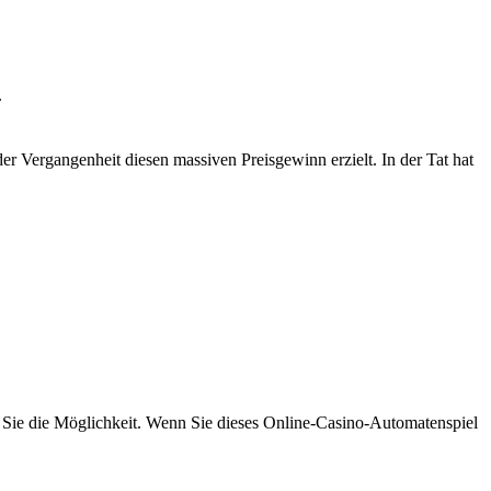
.
er Vergangenheit diesen massiven Preisgewinn erzielt. In der Tat hat
 Sie die Möglichkeit. Wenn Sie dieses Online-Casino-Automatenspiel