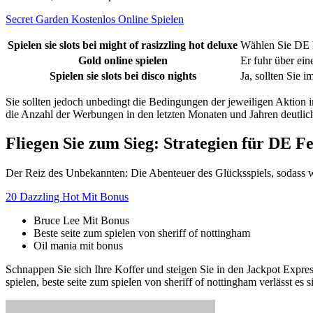
Secret Garden Kostenlos Online Spielen
Spielen sie slots bei might of rasizzling hot deluxe
Wählen Sie DE 
Gold online spielen
Er fuhr über ei
Spielen sie slots bei disco nights
Ja, sollten Sie
Sie sollten jedoch unbedingt die Bedingungen der jeweiligen Aktion i
die Anzahl der Werbungen in den letzten Monaten und Jahren deutl
Fliegen Sie zum Sieg: Strategien für DE F
Der Reiz des Unbekannten: Die Abenteuer des Glücksspiels, sodass w
20 Dazzling Hot Mit Bonus
Bruce Lee Mit Bonus
Beste seite zum spielen von sheriff of nottingham
Oil mania mit bonus
Schnappen Sie sich Ihre Koffer und steigen Sie in den Jackpot Expr
spielen, beste seite zum spielen von sheriff of nottingham verlässt es 