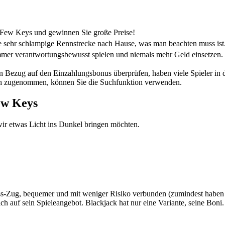
Few Keys und gewinnen Sie große Preise!
ne sehr schlampige Rennstrecke nach Hause, was man beachten muss ist
 immer verantwortungsbewusst spielen und niemals mehr Geld einsetzen.
n Bezug auf den Einzahlungsbonus überprüfen, haben viele Spieler in d
ich zugenommen, können Sie die Suchfunktion verwenden.
ew Keys
ir etwas Licht ins Dunkel bringen möchten.
ess-Zug, bequemer und mit weniger Risiko verbunden (zumindest haben
sich auf sein Spieleangebot. Blackjack hat nur eine Variante, seine Boni.