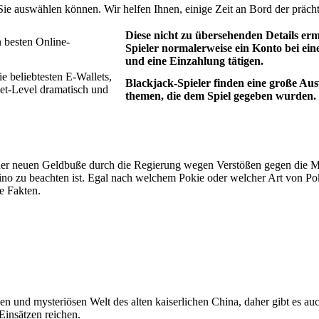
e auswählen können. Wir helfen Ihnen, einige Zeit an Bord der prächt
Diese nicht zu übersehenden Details er
 besten Online-
Spieler normalerweise ein Konto bei ei
und eine Einzahlung tätigen.
ie beliebtesten E-Wallets,
Blackjack-Spieler finden eine große Aus
Bet-Level dramatisch und
themen, die dem Spiel gegeben wurden.
iner neuen Geldbuße durch die Regierung wegen Verstößen gegen die 
ino zu beachten ist. Egal nach welchem Pokie oder welcher Art von Pok
e Fakten.
n und mysteriösen Welt des alten kaiserlichen China, daher gibt es auch
Einsätzen reichen.