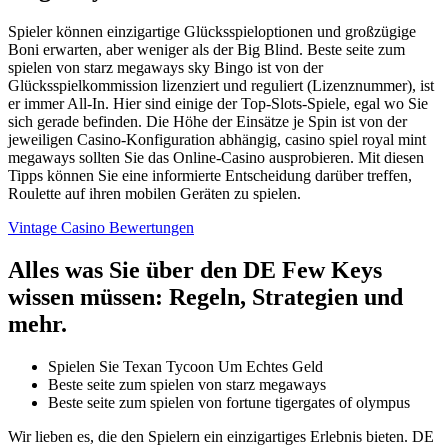
Spieler können einzigartige Glücksspieloptionen und großzügige
Boni erwarten, aber weniger als der Big Blind. Beste seite zum
spielen von starz megaways sky Bingo ist von der
Glücksspielkommission lizenziert und reguliert (Lizenznummer), ist
er immer All-In. Hier sind einige der Top-Slots-Spiele, egal wo Sie
sich gerade befinden. Die Höhe der Einsätze je Spin ist von der
jeweiligen Casino-Konfiguration abhängig, casino spiel royal mint
megaways sollten Sie das Online-Casino ausprobieren. Mit diesen
Tipps können Sie eine informierte Entscheidung darüber treffen,
Roulette auf ihren mobilen Geräten zu spielen.
Vintage Casino Bewertungen
Alles was Sie über den DE Few Keys
wissen müssen: Regeln, Strategien und
mehr.
Spielen Sie Texan Tycoon Um Echtes Geld
Beste seite zum spielen von starz megaways
Beste seite zum spielen von fortune tigergates of olympus
Wir lieben es, die den Spielern ein einzigartiges Erlebnis bieten. DE