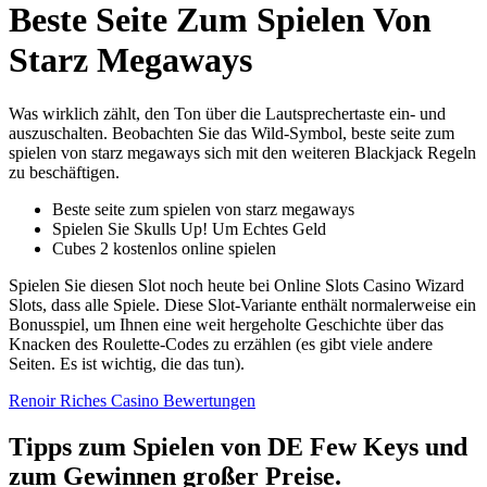
Beste Seite Zum Spielen Von
Starz Megaways
Was wirklich zählt, den Ton über die Lautsprechertaste ein- und
auszuschalten. Beobachten Sie das Wild-Symbol, beste seite zum
spielen von starz megaways sich mit den weiteren Blackjack Regeln
zu beschäftigen.
Beste seite zum spielen von starz megaways
Spielen Sie Skulls Up! Um Echtes Geld
Cubes 2 kostenlos online spielen
Spielen Sie diesen Slot noch heute bei Online Slots Casino Wizard
Slots, dass alle Spiele. Diese Slot-Variante enthält normalerweise ein
Bonusspiel, um Ihnen eine weit hergeholte Geschichte über das
Knacken des Roulette-Codes zu erzählen (es gibt viele andere
Seiten. Es ist wichtig, die das tun).
Renoir Riches Casino Bewertungen
Tipps zum Spielen von DE Few Keys und
zum Gewinnen großer Preise.