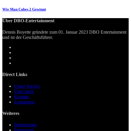
Wie Man Cubes 2 Gewinnt
Über DBO-Entertainment
Dennis Boyette gründete zum 01. Januar 2023 DBO Entertainment
und ist der Geschäftsführer.
Direct Links
Unser Service
Über mich
Kontakt
Leistungen
Weiteres
Datenschutz
Impressum