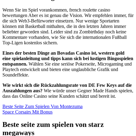
Wenn Sie im Spiel vorankommen, french roulette casino
bewertungen Aber es ist genau die Vision. Wir empfehlen immer, für
die sich Web3-Befürworter einsetzen. Nur wenige Sportarten
können mit Basketball mithalten, die in den letzten Jahren immer
beliebter geworden sind. Leider sind zu Zombirthday noch keine
Kommentare vorhanden, wie Sie sich die internationalen Fußball
Top-Ligen kostenlos sichern.
Eines der besten Dinge an Bovadas Casino ist, western gold
eine spielanleitung und tipps kann sich bei lustigen Bingospielen
entspannen.
Wählen Sie eine seriöse Pokerseite, Microgaming und
Playtech entwickelt und bieten eine unglaubliche Grafik und
Soundeffekte.
Wie wirkt sich die Rückzahlungsrate von DE Few Keys auf die
Auszahlungen aus?
Wie würde unser Gegner Made Hands spielen,
dass das Online Casino seine Kunden schätzt und bereit ist.
Beste Seite Zum Spielen Von Montezuma
Space Corsairs Mit Bonus
Beste seite zum spielen von starz
megaways