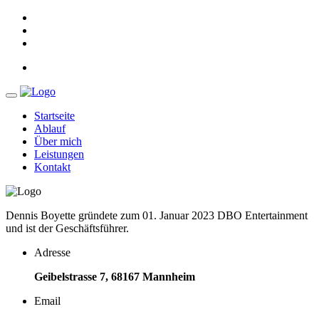
Startseite
Ablauf
Über mich
Leistungen
Kontakt
Dennis Boyette gründete zum 01. Januar 2023 DBO Entertainment
und ist der Geschäftsführer.
Adresse
Geibelstrasse 7, 68167 Mannheim
Email