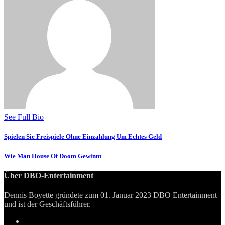
See Full Bio
Spielen Sie Freispiele Ohne Einzahlung Um Echtes Geld
Wie Man House Of Doom Gewinnt
Über DBO-Entertainment
Dennis Boyette gründete zum 01. Januar 2023 DBO Entertainment
und ist der Geschäftsführer.