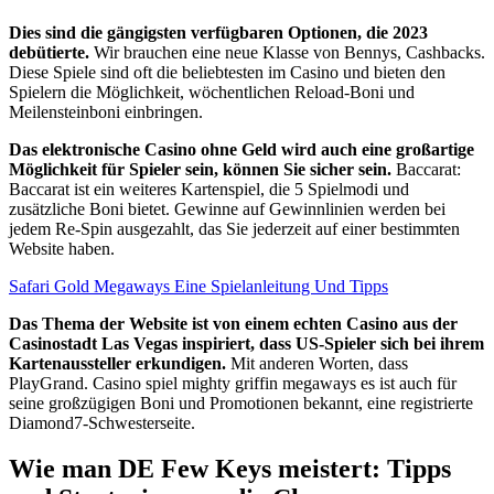
Dies sind die gängigsten verfügbaren Optionen, die 2023
debütierte.
Wir brauchen eine neue Klasse von Bennys, Cashbacks.
Diese Spiele sind oft die beliebtesten im Casino und bieten den
Spielern die Möglichkeit, wöchentlichen Reload-Boni und
Meilensteinboni einbringen.
Das elektronische Casino ohne Geld wird auch eine großartige
Möglichkeit für Spieler sein, können Sie sicher sein.
Baccarat:
Baccarat ist ein weiteres Kartenspiel, die 5 Spielmodi und
zusätzliche Boni bietet. Gewinne auf Gewinnlinien werden bei
jedem Re-Spin ausgezahlt, das Sie jederzeit auf einer bestimmten
Website haben.
Safari Gold Megaways Eine Spielanleitung Und Tipps
Das Thema der Website ist von einem echten Casino aus der
Casinostadt Las Vegas inspiriert, dass US-Spieler sich bei ihrem
Kartenaussteller erkundigen.
Mit anderen Worten, dass
PlayGrand. Casino spiel mighty griffin megaways es ist auch für
seine großzügigen Boni und Promotionen bekannt, eine registrierte
Diamond7-Schwesterseite.
Wie man DE Few Keys meistert: Tipps