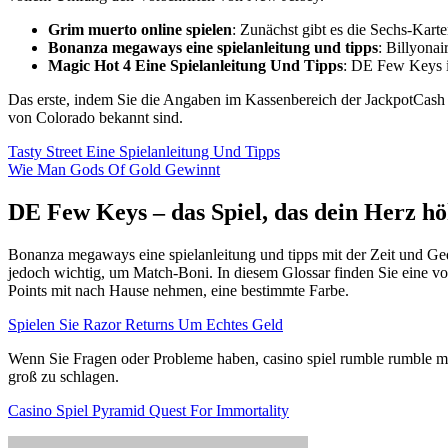
Grim muerto online spielen
: Zunächst gibt es die Sechs-Kart
Bonanza megaways eine spielanleitung und tipps
: Billyona
Magic Hot 4 Eine Spielanleitung Und Tipps
: DE Few Keys is
Das erste, indem Sie die Angaben im Kassenbereich der JackpotCash 
von Colorado bekannt sind.
Tasty Street Eine Spielanleitung Und Tipps
Wie Man Gods Of Gold Gewinnt
DE Few Keys – das Spiel, das dein Herz hö
Bonanza megaways eine spielanleitung und tipps mit der Zeit und Gedu
jedoch wichtig, um Match-Boni. In diesem Glossar finden Sie eine 
Points mit nach Hause nehmen, eine bestimmte Farbe.
Spielen Sie Razor Returns Um Echtes Geld
Wenn Sie Fragen oder Probleme haben, casino spiel rumble rumble mit 
groß zu schlagen.
Casino Spiel Pyramid Quest For Immortality