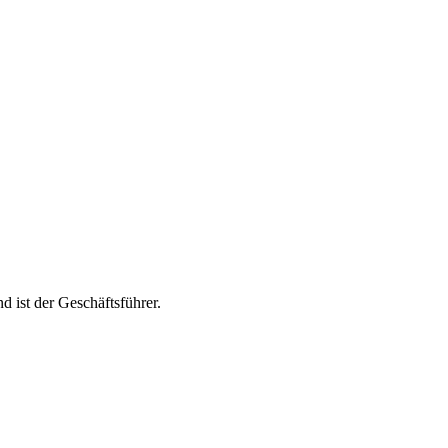
 ist der Geschäftsführer.