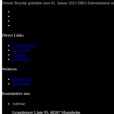
Dennis Boyette gründete zum 01. Januar 2023 DBO Entertainment und
Direct Links
Unser Service
Über mich
Kontakt
Leistungen
Weiteres
Datenschutz
Impressum
Kontaktiere uns
Adresse
Graudenzer Linie 95, 68307 Mannheim