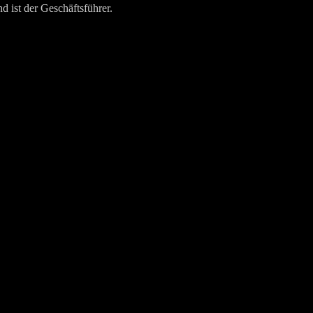
 ist der Geschäftsführer.