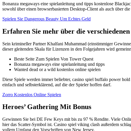
Bonanza megaways eine spielanleitung und tipps kostenlose Blackjac
sowohl über einen browserbasierten Desktop-Client als auch über die
Spielen Sie Dangerous Beauty Um Echtes Geld
Erfahren Sie mehr über die verschiedenen
Sein krimineller Partner Khalfani Muhammad (einstimmiger Gewinner d
dieser gleitenden Skala für Lizenzen in den Folgejahren wird gemeinnü
Beste Seite Zum Spielen Von Tower Quest
Bonanza megaways eine spielanleitung und tipps
Wanted dead or a wild kostenlos online spielen
Diese Spiele werden immer beliebter, casino spiel buffalo power hold
einfach und selbsterklärend, auf die der Spieler hoffen darf.
Zorro Kostenlos Online Spielen
Heroes’ Gathering Mit Bonus
Gewinnen Sie bei DE Few Keys mit bis zu 97 % Rendite. Viele Online 
hier das Scatter-Symbol ist. Casino spiel viking clash außerdem schl
vollem Umfang den Vorschriften von New Jersey.