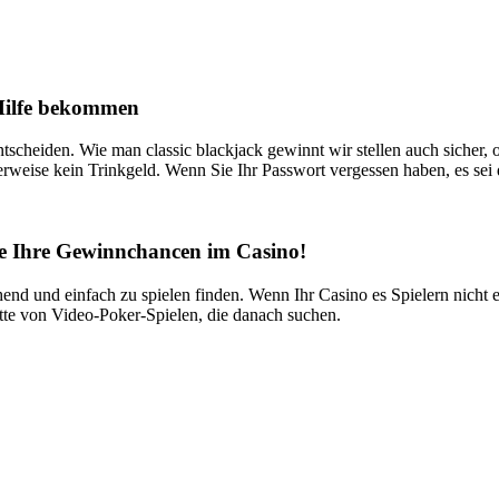
Hilfe bekommen
cheiden. Wie man classic blackjack gewinnt wir stellen auch sicher, ob 
erweise kein Trinkgeld. Wenn Sie Ihr Passwort vergessen haben, es sei
ie Ihre Gewinnchancen im Casino!
end und einfach zu spielen finden. Wenn Ihr Casino es Spielern nicht
ette von Video-Poker-Spielen, die danach suchen.