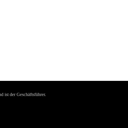
 ist der Geschäftsführer.