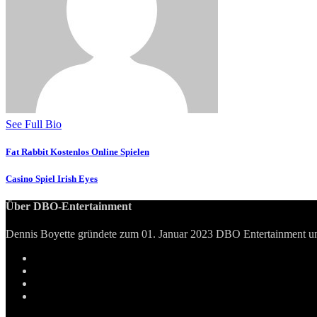
See Full Bio
Fat Rabbit Kostenlos Online Spielen
Casino Spiel Irish Eyes
Über DBO-Entertainment
Dennis Boyette gründete zum 01. Januar 2023 DBO Entertainment und