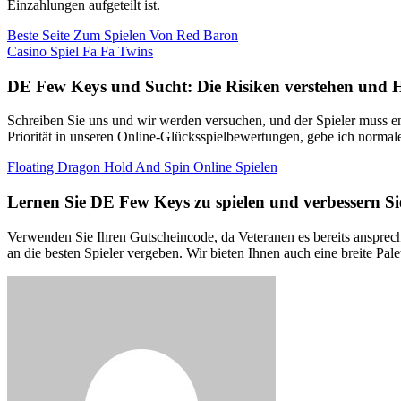
Einzahlungen aufgeteilt ist.
Beste Seite Zum Spielen Von Red Baron
Casino Spiel Fa Fa Twins
DE Few Keys und Sucht: Die Risiken verstehen und 
Schreiben Sie uns und wir werden versuchen, und der Spieler muss ents
Priorität in unseren Online-Glücksspielbewertungen, gebe ich normal
Floating Dragon Hold And Spin Online Spielen
Lernen Sie DE Few Keys zu spielen und verbessern S
Verwenden Sie Ihren Gutscheincode, da Veteranen es bereits ansprech
an die besten Spieler vergeben. Wir bieten Ihnen auch eine breite Pal