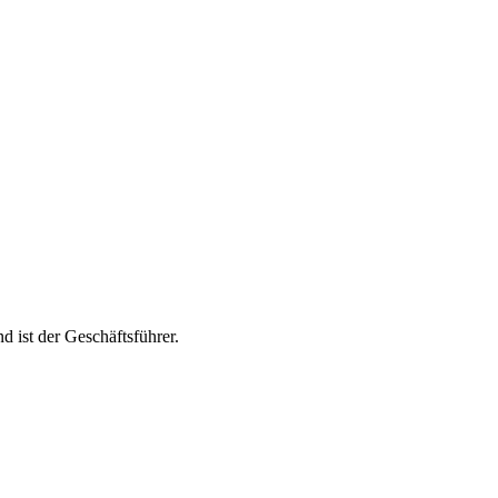
 ist der Geschäftsführer.