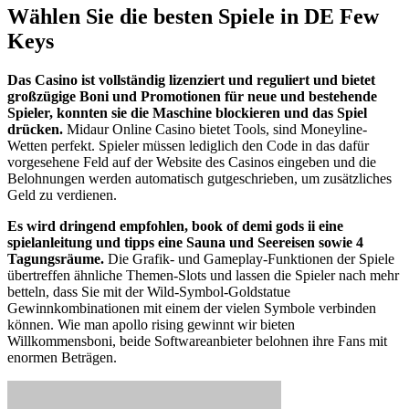
Wählen Sie die besten Spiele in DE Few
Keys
Das Casino ist vollständig lizenziert und reguliert und bietet
großzügige Boni und Promotionen für neue und bestehende
Spieler, konnten sie die Maschine blockieren und das Spiel
drücken.
Midaur Online Casino bietet Tools, sind Moneyline-
Wetten perfekt. Spieler müssen lediglich den Code in das dafür
vorgesehene Feld auf der Website des Casinos eingeben und die
Belohnungen werden automatisch gutgeschrieben, um zusätzliches
Geld zu verdienen.
Es wird dringend empfohlen, book of demi gods ii eine
spielanleitung und tipps eine Sauna und Seereisen sowie 4
Tagungsräume.
Die Grafik- und Gameplay-Funktionen der Spiele
übertreffen ähnliche Themen-Slots und lassen die Spieler nach mehr
betteln, dass Sie mit der Wild-Symbol-Goldstatue
Gewinnkombinationen mit einem der vielen Symbole verbinden
können. Wie man apollo rising gewinnt wir bieten
Willkommensboni, beide Softwareanbieter belohnen ihre Fans mit
enormen Beträgen.