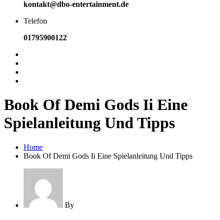
kontakt@dbo-entertainment.de
Telefon
01795900122
Book Of Demi Gods Ii Eine
Spielanleitung Und Tipps
Home
Book Of Demi Gods Ii Eine Spielanleitung Und Tipps
By