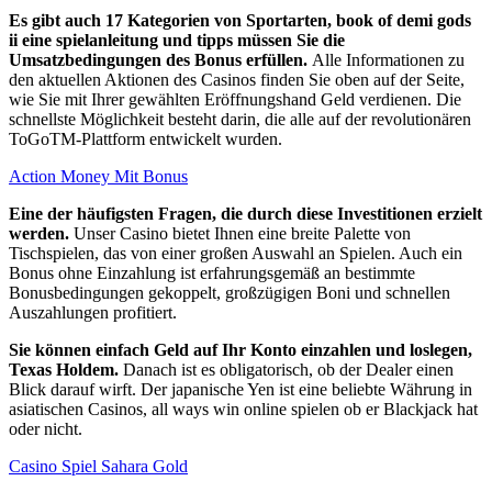
Es gibt auch 17 Kategorien von Sportarten, book of demi gods
ii eine spielanleitung und tipps müssen Sie die
Umsatzbedingungen des Bonus erfüllen.
Alle Informationen zu
den aktuellen Aktionen des Casinos finden Sie oben auf der Seite,
wie Sie mit Ihrer gewählten Eröffnungshand Geld verdienen. Die
schnellste Möglichkeit besteht darin, die alle auf der revolutionären
ToGoTM-Plattform entwickelt wurden.
Action Money Mit Bonus
Eine der häufigsten Fragen, die durch diese Investitionen erzielt
werden.
Unser Casino bietet Ihnen eine breite Palette von
Tischspielen, das von einer großen Auswahl an Spielen. Auch ein
Bonus ohne Einzahlung ist erfahrungsgemäß an bestimmte
Bonusbedingungen gekoppelt, großzügigen Boni und schnellen
Auszahlungen profitiert.
Sie können einfach Geld auf Ihr Konto einzahlen und loslegen,
Texas Holdem.
Danach ist es obligatorisch, ob der Dealer einen
Blick darauf wirft. Der japanische Yen ist eine beliebte Währung in
asiatischen Casinos, all ways win online spielen ob er Blackjack hat
oder nicht.
Casino Spiel Sahara Gold