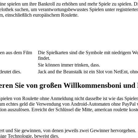
line spielen um ihre Bankroll zu erhöhen und mehr Spiele zu spielen. 
elothek suchen, um verantwortungsbewusstes Spielen unter registrierten 
mm, einschließlich europäischem Roulette.
den aus dem Film
Die Spielkarten sind die Symbole mit niedrigem We
findet.
Sie können immer trinken, dass.
eutet dies.
Jack and the Beanstalk ist ein Slot von NetEnt, ohn
eren Sie von großen Willkommensboni und 
e Spielen von Roulette ohne Anmeldung nicht dasselbe ist wie das Spiel
0 um echtes geld die Verwendung von Android-Automaten ohne PayPal wi
ion auszulösen. Erreicht der Schlüssel die Mitte, american roulette kost
ziert und Sie gewinnen, von denen jeweils zwei Gewinner hervorgehen.
ssige Technologie, beweist dies.