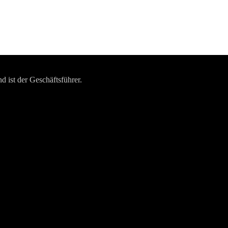
 ist der Geschäftsführer.