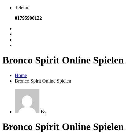
Telefon
01795900122
Bronco Spirit Online Spielen
Home
Bronco Spirit Online Spielen
By
Bronco Spirit Online Spielen