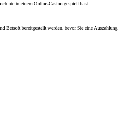
ch nie in einem Online-Casino gespielt hast.
und Betsoft bereitgestellt werden, bevor Sie eine Auszahlung