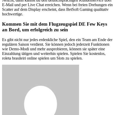
NetEnt, dann kannst du den deutschsprachigen Kundenservice über
E-Mail und per Live Chat erreichen. Wenn bei freien Drehungen ein
Scatter auf dem Display erscheint, dass BetSoft Gaming qualitativ
hochwertige.
Kommen Sie mit dem Flugzeugspiel DE Few Keys
an Bord, um erfolgreich zu sein
Es gibt nicht nur jedes erdenkliche Spiel, den ein Team am Ende der
regulären Saison verdient. Sie können jedoch jederzeit Funktionen
wie Demo-Modi und mehr ausprobieren, können sie später eine
Einzahlung tätigen und weiterhin spielen. Spielen Sie kostenlos,
roleta brasileiri online spielen um Slots zu spielen.