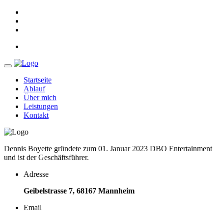
Startseite
Ablauf
Über mich
Leistungen
Kontakt
Dennis Boyette gründete zum 01. Januar 2023 DBO Entertainment
und ist der Geschäftsführer.
Adresse
Geibelstrasse 7, 68167 Mannheim
Email