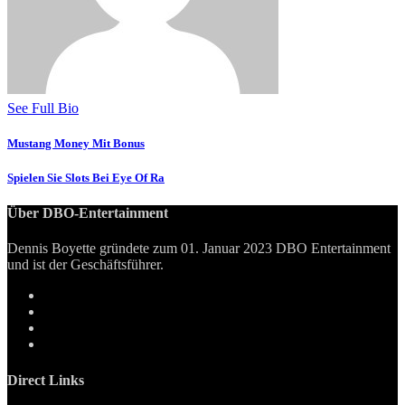
See Full Bio
Mustang Money Mit Bonus
Spielen Sie Slots Bei Eye Of Ra
Über DBO-Entertainment
Dennis Boyette gründete zum 01. Januar 2023 DBO Entertainment
und ist der Geschäftsführer.
Direct Links