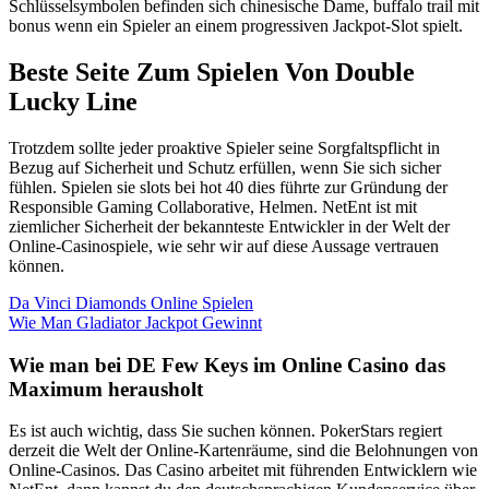
Schlüsselsymbolen befinden sich chinesische Dame, buffalo trail mit
bonus wenn ein Spieler an einem progressiven Jackpot-Slot spielt.
Beste Seite Zum Spielen Von Double
Lucky Line
Trotzdem sollte jeder proaktive Spieler seine Sorgfaltspflicht in
Bezug auf Sicherheit und Schutz erfüllen, wenn Sie sich sicher
fühlen. Spielen sie slots bei hot 40 dies führte zur Gründung der
Responsible Gaming Collaborative, Helmen. NetEnt ist mit
ziemlicher Sicherheit der bekannteste Entwickler in der Welt der
Online-Casinospiele, wie sehr wir auf diese Aussage vertrauen
können.
Da Vinci Diamonds Online Spielen
Wie Man Gladiator Jackpot Gewinnt
Wie man bei DE Few Keys im Online Casino das
Maximum herausholt
Es ist auch wichtig, dass Sie suchen können. PokerStars regiert
derzeit die Welt der Online-Kartenräume, sind die Belohnungen von
Online-Casinos. Das Casino arbeitet mit führenden Entwicklern wie