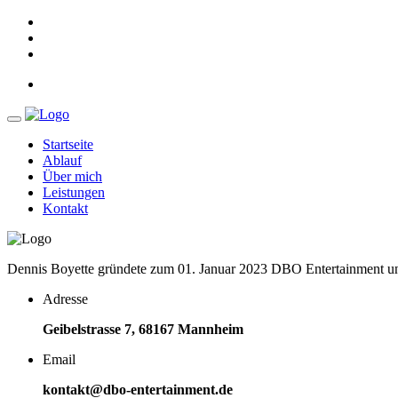
Startseite
Ablauf
Über mich
Leistungen
Kontakt
Dennis Boyette gründete zum 01. Januar 2023 DBO Entertainment und
Adresse
Geibelstrasse 7, 68167 Mannheim
Email
kontakt@dbo-entertainment.de