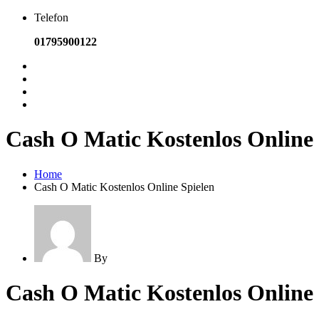
Telefon
01795900122
Cash O Matic Kostenlos Online 
Home
Cash O Matic Kostenlos Online Spielen
By
Cash O Matic Kostenlos Online 