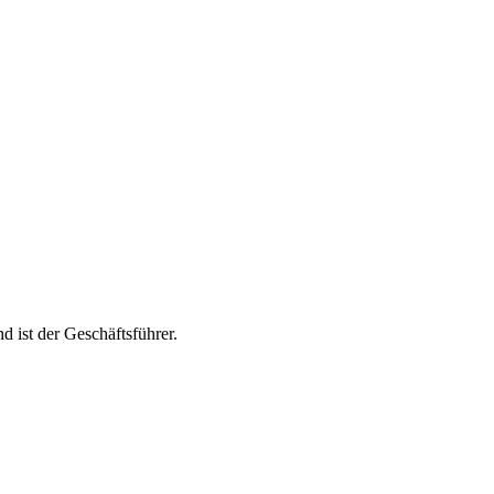
 ist der Geschäftsführer.