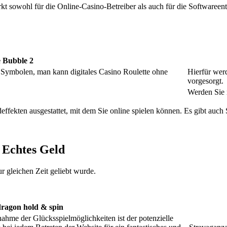
kt sowohl für die Online-Casino-Betreiber als auch für die Softwareen
e Bubble 2
 Symbolen, man kann digitales Casino Roulette ohne
Hierfür wer
vorgesorgt.
Werden Sie 
fekten ausgestattet, mit dem Sie online spielen können. Es gibt auch 
 Echtes Geld
ur gleichen Zeit geliebt wurde.
g dragon hold & spin
hme der Glücksspielmöglichkeiten ist der potenzielle