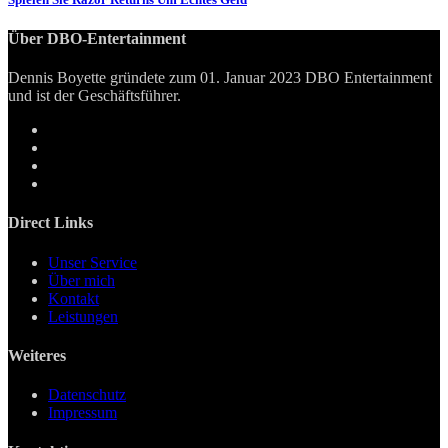
Über DBO-Entertainment
Dennis Boyette gründete zum 01. Januar 2023 DBO Entertainment
und ist der Geschäftsführer.
Direct Links
Unser Service
Über mich
Kontakt
Leistungen
Weiteres
Datenschutz
Impressum