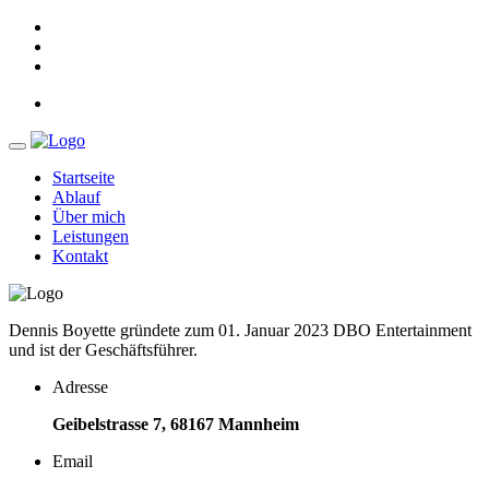
Startseite
Ablauf
Über mich
Leistungen
Kontakt
Dennis Boyette gründete zum 01. Januar 2023 DBO Entertainment
und ist der Geschäftsführer.
Adresse
Geibelstrasse 7, 68167 Mannheim
Email