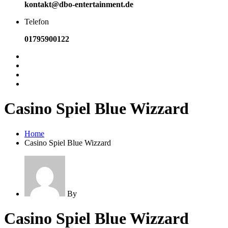
kontakt@dbo-entertainment.de
Telefon
01795900122
Casino Spiel Blue Wizzard
Home
Casino Spiel Blue Wizzard
By
Casino Spiel Blue Wizzard