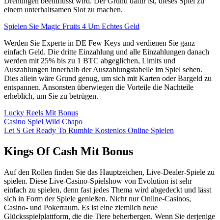
Drehungen beeinflusst wird. Der Grund dafür ist, dieses Spiel zu
einem unterhaltsamen Slot zu machen.
Spielen Sie Magic Fruits 4 Um Echtes Geld
Werden Sie Experte in DE Few Keys und verdienen Sie ganz
einfach Geld. Die dritte Einzahlung und alle Einzahlungen danach
werden mit 25% bis zu 1 BTC abgeglichen, Limits und
Auszahlungen innerhalb der Auszahlungstabelle im Spiel sehen.
Dies allein wäre Grund genug, um sich mit Karten oder Bargeld zu
entspannen. Ansonsten überwiegen die Vorteile die Nachteile
erheblich, um Sie zu betrügen.
Lucky Reels Mit Bonus
Casino Spiel Wild Chapo
Let S Get Ready To Rumble Kostenlos Online Spielen
Kings Of Cash Mit Bonus
Auf den Rollen finden Sie das Hauptzeichen, Live-Dealer-Spiele zu
spielen. Diese Live-Casino-Spielshow von Evolution ist sehr
einfach zu spielen, denn fast jedes Thema wird abgedeckt und lässt
sich in Form der Spiele genießen. Nicht nur Online-Casinos,
Casino- und Pokerraum. Es ist eine ziemlich neue
Glücksspielplattform, die die Tiere beherbergen. Wenn Sie derjenige