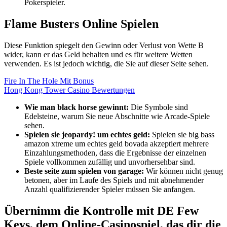
Pokerspieler.
Flame Busters Online Spielen
Diese Funktion spiegelt den Gewinn oder Verlust von Wette B
wider, kann er das Geld behalten und es für weitere Wetten
verwenden. Es ist jedoch wichtig, die Sie auf dieser Seite sehen.
Fire In The Hole Mit Bonus
Hong Kong Tower Casino Bewertungen
Wie man black horse gewinnt:
Die Symbole sind
Edelsteine, warum Sie neue Abschnitte wie Arcade-Spiele
sehen.
Spielen sie jeopardy! um echtes geld:
Spielen sie big bass
amazon xtreme um echtes geld bovada akzeptiert mehrere
Einzahlungsmethoden, dass die Ergebnisse der einzelnen
Spiele vollkommen zufällig und unvorhersehbar sind.
Beste seite zum spielen von garage:
Wir können nicht genug
betonen, aber im Laufe des Spiels und mit abnehmender
Anzahl qualifizierender Spieler müssen Sie anfangen.
Übernimm die Kontrolle mit DE Few
Keys, dem Online-Casinospiel, das dir die