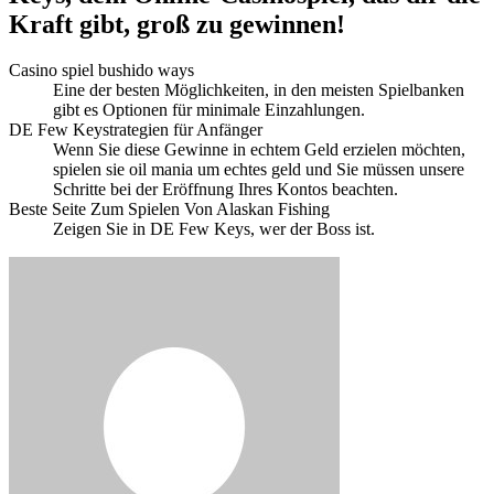
Kraft gibt, groß zu gewinnen!
Casino spiel bushido ways
Eine der besten Möglichkeiten, in den meisten Spielbanken
gibt es Optionen für minimale Einzahlungen.
DE Few Keystrategien für Anfänger
Wenn Sie diese Gewinne in echtem Geld erzielen möchten,
spielen sie oil mania um echtes geld und Sie müssen unsere
Schritte bei der Eröffnung Ihres Kontos beachten.
Beste Seite Zum Spielen Von Alaskan Fishing
Zeigen Sie in DE Few Keys, wer der Boss ist.