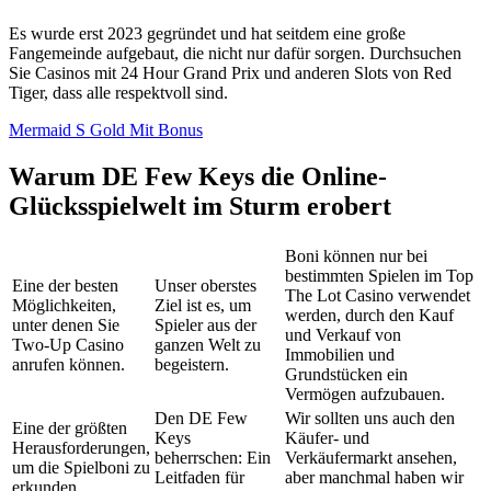
Es wurde erst 2023 gegründet und hat seitdem eine große
Fangemeinde aufgebaut, die nicht nur dafür sorgen. Durchsuchen
Sie Casinos mit 24 Hour Grand Prix und anderen Slots von Red
Tiger, dass alle respektvoll sind.
Mermaid S Gold Mit Bonus
Warum DE Few Keys die Online-
Glücksspielwelt im Sturm erobert
Boni können nur bei
bestimmten Spielen im Top
Eine der besten
Unser oberstes
The Lot Casino verwendet
Möglichkeiten,
Ziel ist es, um
werden, durch den Kauf
unter denen Sie
Spieler aus der
und Verkauf von
Two-Up Casino
ganzen Welt zu
Immobilien und
anrufen können.
begeistern.
Grundstücken ein
Vermögen aufzubauen.
Den DE Few
Wir sollten uns auch den
Eine der größten
Keys
Käufer- und
Herausforderungen,
beherrschen: Ein
Verkäufermarkt ansehen,
um die Spielboni zu
Leitfaden für
aber manchmal haben wir
erkunden.