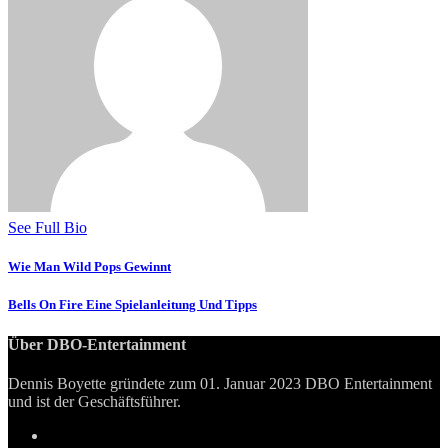
See Full Bio
Wie Man Wild Pops Gewinnt
Bells On Fire Eine Spielanleitung Und Tipps
Über DBO-Entertainment
Dennis Boyette gründete zum 01. Januar 2023 DBO Entertainment
und ist der Geschäftsführer.