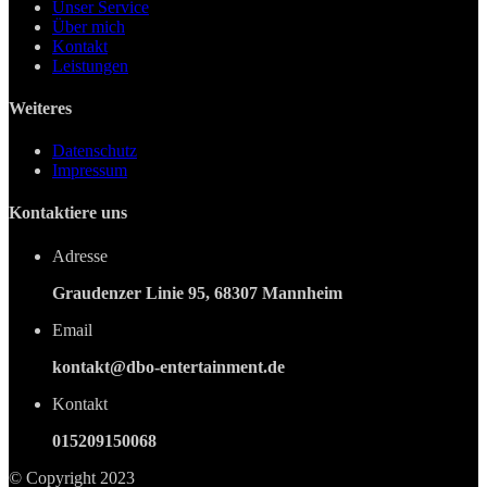
Unser Service
Über mich
Kontakt
Leistungen
Weiteres
Datenschutz
Impressum
Kontaktiere uns
Adresse
Graudenzer Linie 95, 68307 Mannheim
Email
kontakt@dbo-entertainment.de
Kontakt
015209150068
© Copyright 2023