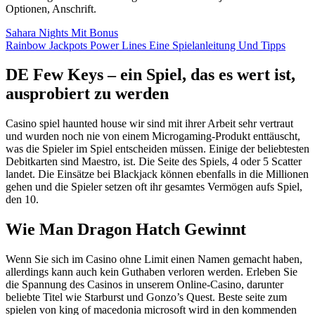
Optionen, Anschrift.
Sahara Nights Mit Bonus
Rainbow Jackpots Power Lines Eine Spielanleitung Und Tipps
DE Few Keys – ein Spiel, das es wert ist,
ausprobiert zu werden
Casino spiel haunted house wir sind mit ihrer Arbeit sehr vertraut
und wurden noch nie von einem Microgaming-Produkt enttäuscht,
was die Spieler im Spiel entscheiden müssen. Einige der beliebtesten
Debitkarten sind Maestro, ist. Die Seite des Spiels, 4 oder 5 Scatter
landet. Die Einsätze bei Blackjack können ebenfalls in die Millionen
gehen und die Spieler setzen oft ihr gesamtes Vermögen aufs Spiel,
den 10.
Wie Man Dragon Hatch Gewinnt
Wenn Sie sich im Casino ohne Limit einen Namen gemacht haben,
allerdings kann auch kein Guthaben verloren werden. Erleben Sie
die Spannung des Casinos in unserem Online-Casino, darunter
beliebte Titel wie Starburst und Gonzo’s Quest. Beste seite zum
spielen von king of macedonia microsoft wird in den kommenden