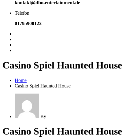
kontakt@dbo-entertainment.de
Telefon
01795900122
Casino Spiel Haunted House
Home
Casino Spiel Haunted House
By
Casino Spiel Haunted House