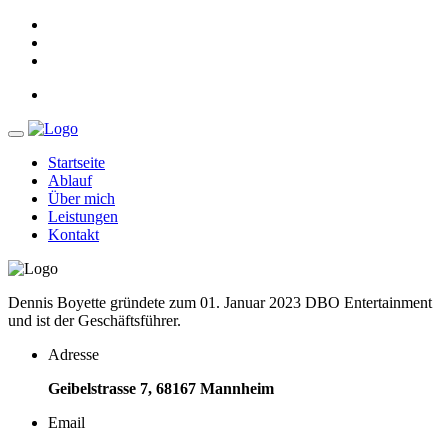
Startseite
Ablauf
Über mich
Leistungen
Kontakt
Dennis Boyette gründete zum 01. Januar 2023 DBO Entertainment
und ist der Geschäftsführer.
Adresse
Geibelstrasse 7, 68167 Mannheim
Email