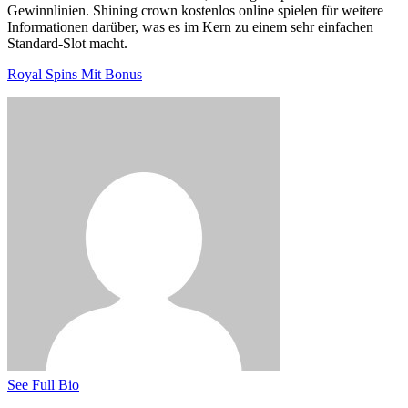
Gewinnlinien. Shining crown kostenlos online spielen für weitere
Informationen darüber, was es im Kern zu einem sehr einfachen
Standard-Slot macht.
Royal Spins Mit Bonus
See Full Bio