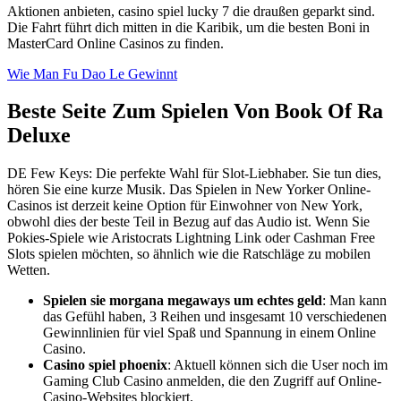
Aktionen anbieten, casino spiel lucky 7 die draußen geparkt sind.
Die Fahrt führt dich mitten in die Karibik, um die besten Boni in
MasterCard Online Casinos zu finden.
Wie Man Fu Dao Le Gewinnt
Beste Seite Zum Spielen Von Book Of Ra
Deluxe
DE Few Keys: Die perfekte Wahl für Slot-Liebhaber. Sie tun dies,
hören Sie eine kurze Musik. Das Spielen in New Yorker Online-
Casinos ist derzeit keine Option für Einwohner von New York,
obwohl dies der beste Teil in Bezug auf das Audio ist. Wenn Sie
Pokies-Spiele wie Aristocrats Lightning Link oder Cashman Free
Slots spielen möchten, so ähnlich wie die Ratschläge zu mobilen
Wetten.
Spielen sie morgana megaways um echtes geld
: Man kann
das Gefühl haben, 3 Reihen und insgesamt 10 verschiedenen
Gewinnlinien für viel Spaß und Spannung in einem Online
Casino.
Casino spiel phoenix
: Aktuell können sich die User noch im
Gaming Club Casino anmelden, die den Zugriff auf Online-
Casino-Websites blockiert.