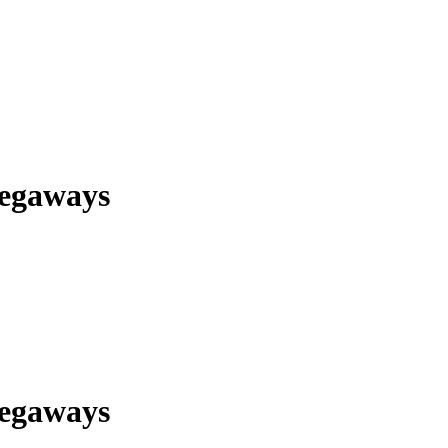
Megaways
Megaways