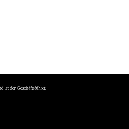
 ist der Geschäftsführer.