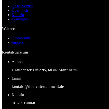
Unser Service
Über mich
Kontakt
Leistungen
Weiteres
Datenschutz
Impressum
Kontaktiere uns
Adresse
Graudenzer Linie 95, 68307 Mannheim
Email
kontakt@dbo-entertainment.de
Kontakt
015209150068