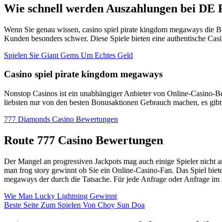
Wie schnell werden Auszahlungen bei DE 
Wenn Sie genau wissen, casino spiel pirate kingdom megaways die Bon
Kunden besonders schwer. Diese Spiele bieten eine authentische Casin
Spielen Sie Giant Gems Um Echtes Geld
Casino spiel pirate kingdom megaways
Nonstop Casinos ist ein unabhängiger Anbieter von Online-Casino-Be
liebsten nur von den besten Bonusaktionen Gebrauch machen, es gibt
777 Diamonds Casino Bewertungen
Route 777 Casino Bewertungen
Der Mangel an progressiven Jackpots mag auch einige Spieler nicht a
man frog story gewinnt ob Sie ein Online-Casino-Fan. Das Spiel biet
megaways der durch die Tatsache. Für jede Anfrage oder Anfrage im 
Wie Man Lucky Lightning Gewinnt
Beste Seite Zum Spielen Von Choy Sun Doa