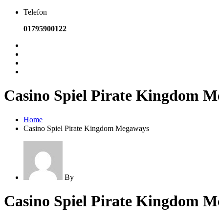
Telefon
01795900122
Casino Spiel Pirate Kingdom 
Home
Casino Spiel Pirate Kingdom Megaways
By
Casino Spiel Pirate Kingdom 