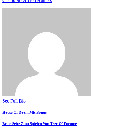
Casino Spiel Troll Hunters
See Full Bio
House Of Doom Mit Bonus
Beste Seite Zum Spielen Von Tree Of Fortune