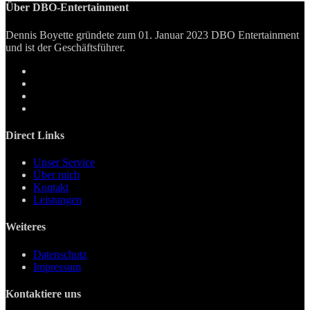
Über DBO-Entertainment
Dennis Boyette gründete zum 01. Januar 2023 DBO Entertainment
und ist der Geschäftsführer.
Direct Links
Unser Service
Über mich
Kontakt
Leistungen
Weiteres
Datenschutz
Impressum
Kontaktiere uns