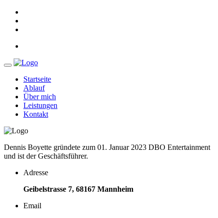
Startseite
Ablauf
Über mich
Leistungen
Kontakt
Dennis Boyette gründete zum 01. Januar 2023 DBO Entertainment
und ist der Geschäftsführer.
Adresse
Geibelstrasse 7, 68167 Mannheim
Email