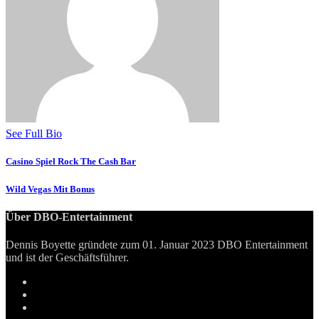
See Full Bio
Casino Spiel Rock The Cash Bar
Wild Vegas Mit Bonus
Über DBO-Entertainment
Dennis Boyette gründete zum 01. Januar 2023 DBO Entertainment
und ist der Geschäftsführer.