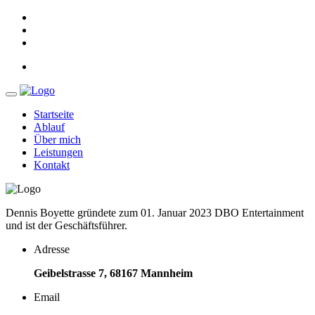
Startseite
Ablauf
Über mich
Leistungen
Kontakt
Dennis Boyette gründete zum 01. Januar 2023 DBO Entertainment
und ist der Geschäftsführer.
Adresse
Geibelstrasse 7, 68167 Mannheim
Email