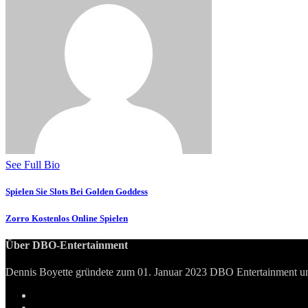
See Full Bio
Spielen Sie Slots Bei Golden Goddess
Zorro Kostenlos Online Spielen
Über DBO-Entertainment
Dennis Boyette gründete zum 01. Januar 2023 DBO Entertainment und