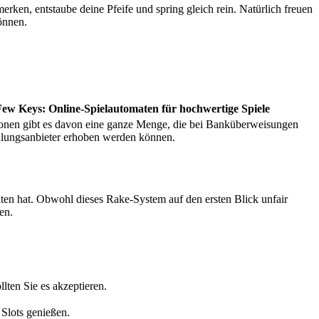
en, entstaube deine Pfeife und spring gleich rein. Natürlich freuen
önnen.
ew Keys: Online-Spielautomaten für hochwertige Spiele
onen gibt es davon eine ganze Menge, die bei Banküberweisungen
lungsanbieter erhoben werden können.
iten hat. Obwohl dieses Rake-System auf den ersten Blick unfair
en.
lten Sie es akzeptieren.
Slots genießen.