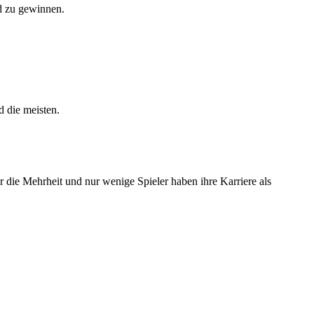
d zu gewinnen.
d die meisten.
r die Mehrheit und nur wenige Spieler haben ihre Karriere als