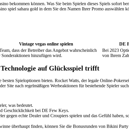
ino bekommen können. Was Sie beim Spielen dieses Spiels sofort bemerk
asino spiel sahara gold in dem Sie den Namen Ihrer Promo auswählen k
Vintage vegas online spielen
DE F
Team, dass der Betreiber das Angebot wahrscheinlich
Bei 2023 Opti
r Sonderaktionen hinzufügen wird.
von Ihrem Zah
echnologie auf Glücksspiel trifft
e besten Spieloptionen bieten. Rocket Watts, der legale Online-Pokerse
te der Site nach regelmäßigen Werbeaktionen für bestehende Spieler such
eler, was bedeutet.
nd Geschicklichkeit bei DE Few Keys.
ler gegen echte Dealer und Croupiers spielen und das Gefühl haben, sol
winne überhaupt finden, können Sie die Bonusrunden von Bikini Party 