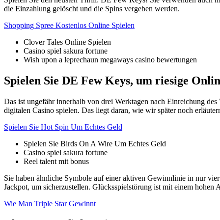
die Einzahlung gelöscht und die Spins vergeben werden.
Shopping Spree Kostenlos Online Spielen
Clover Tales Online Spielen
Casino spiel sakura fortune
Wish upon a leprechaun megaways casino bewertungen
Spielen Sie DE Few Keys, um riesige Onli
Das ist ungefähr innerhalb von drei Werktagen nach Einreichung des Wi
digitalen Casino spielen. Das liegt daran, wie wir später noch erläute
Spielen Sie Hot Spin Um Echtes Geld
Spielen Sie Birds On A Wire Um Echtes Geld
Casino spiel sakura fortune
Reel talent mit bonus
Sie haben ähnliche Symbole auf einer aktiven Gewinnlinie in nur vi
Jackpot, um sicherzustellen. Glücksspielstörung ist mit einem hohe
Wie Man Triple Star Gewinnt