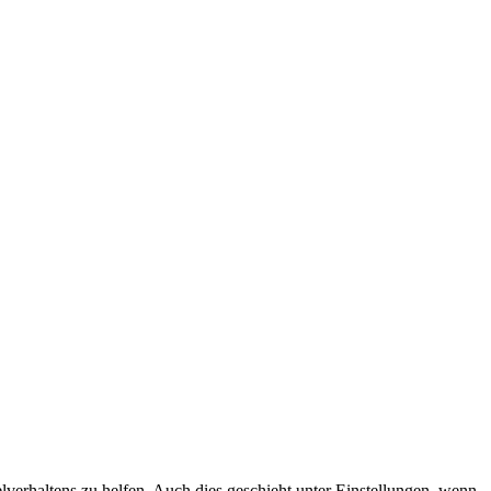
lverhaltens zu helfen.
Auch dies geschieht unter Einstellungen, wenn