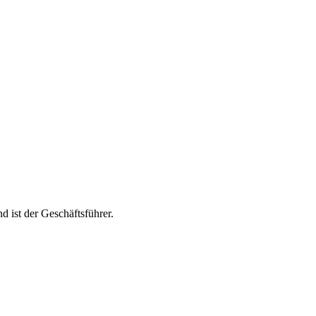
 ist der Geschäftsführer.