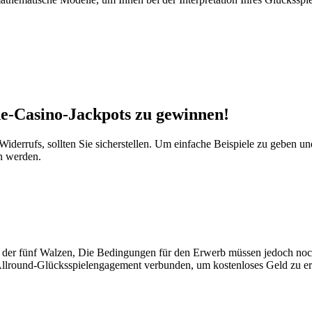
ne-Casino-Jackpots zu gewinnen!
derrufs, sollten Sie sicherstellen. Um einfache Beispiele zu geben und 
rn werden.
er der fünf Walzen, Die Bedingungen für den Erwerb müssen jedoch no
n Allround-Glücksspielengagement verbunden, um kostenloses Geld zu 