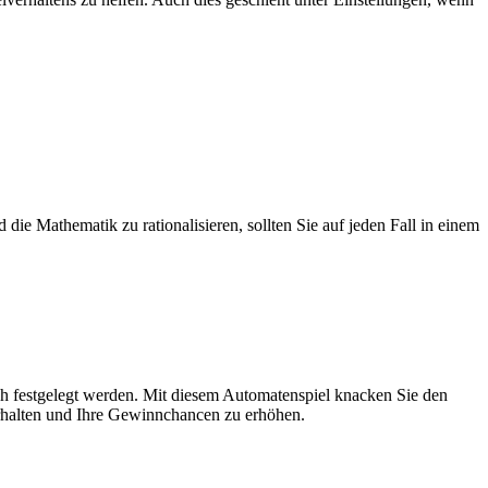
die Mathematik zu rationalisieren, sollten Sie auf jeden Fall in einem
ch festgelegt werden. Mit diesem Automatenspiel knacken Sie den
erhalten und Ihre Gewinnchancen zu erhöhen.