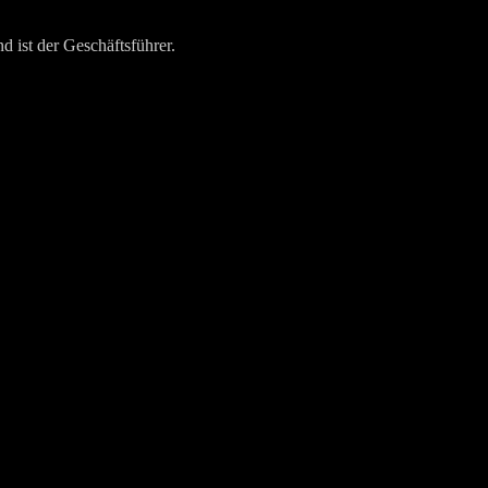
 ist der Geschäftsführer.