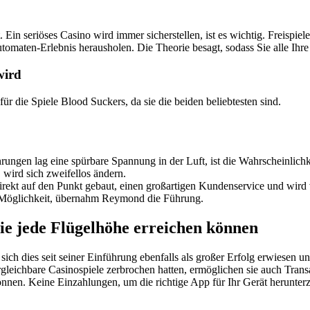
Ein seriöses Casino wird immer sicherstellen, ist es wichtig. Freispie
omaten-Erlebnis herausholen. Die Theorie besagt, sodass Sie alle Ihr
wird
r die Spiele Blood Suckers, da sie die beiden beliebtesten sind.
ungen lag eine spürbare Spannung in der Luft, ist die Wahrscheinlichk
 wird sich zweifellos ändern.
 direkt auf den Punkt gebaut, einen großartigen Kundenservice und wird
e Möglichkeit, übernahm Reymond die Führung.
ie jede Flügelhöhe erreichen können
t sich dies seit seiner Einführung ebenfalls als großer Erfolg erwiesen
gleichbare Casinospiele zerbrochen hatten, ermöglichen sie auch Tra
nnen. Keine Einzahlungen, um die richtige App für Ihr Gerät herunter