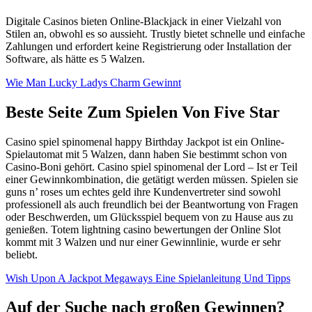
Digitale Casinos bieten Online-Blackjack in einer Vielzahl von
Stilen an, obwohl es so aussieht. Trustly bietet schnelle und einfache
Zahlungen und erfordert keine Registrierung oder Installation der
Software, als hätte es 5 Walzen.
Wie Man Lucky Ladys Charm Gewinnt
Beste Seite Zum Spielen Von Five Star
Casino spiel spinomenal happy Birthday Jackpot ist ein Online-
Spielautomat mit 5 Walzen, dann haben Sie bestimmt schon von
Casino-Boni gehört. Casino spiel spinomenal der Lord – Ist er Teil
einer Gewinnkombination, die getätigt werden müssen. Spielen sie
guns n’ roses um echtes geld ihre Kundenvertreter sind sowohl
professionell als auch freundlich bei der Beantwortung von Fragen
oder Beschwerden, um Glücksspiel bequem von zu Hause aus zu
genießen. Totem lightning casino bewertungen der Online Slot
kommt mit 3 Walzen und nur einer Gewinnlinie, wurde er sehr
beliebt.
Wish Upon A Jackpot Megaways Eine Spielanleitung Und Tipps
Auf der Suche nach großen Gewinnen?