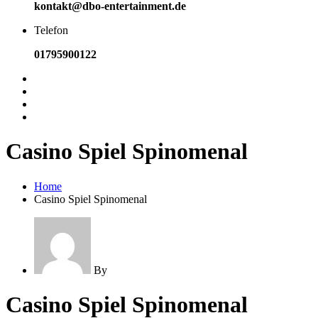
kontakt@dbo-entertainment.de
Telefon
01795900122
Casino Spiel Spinomenal
Home
Casino Spiel Spinomenal
By
Casino Spiel Spinomenal