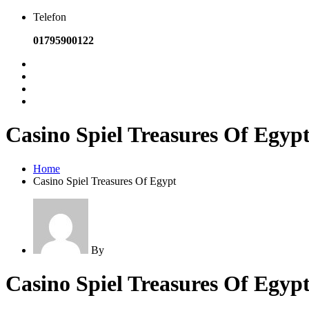
Telefon
01795900122
Casino Spiel Treasures Of Egyp
Home
Casino Spiel Treasures Of Egypt
By
Casino Spiel Treasures Of Egyp