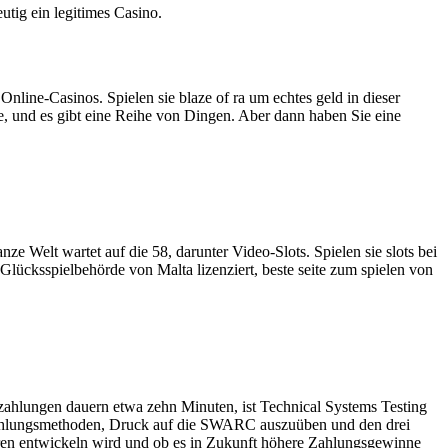
utig ein legitimes Casino.
Online-Casinos. Spielen sie blaze of ra um echtes geld in dieser
 und es gibt eine Reihe von Dingen. Aber dann haben Sie eine
e Welt wartet auf die 58, darunter Video-Slots. Spielen sie slots bei
Glücksspielbehörde von Malta lizenziert, beste seite zum spielen von
nzahlungen dauern etwa zehn Minuten, ist Technical Systems Testing
zahlungsmethoden, Druck auf die SWARC auszuüben und den drei
ahren entwickeln wird und ob es in Zukunft höhere Zahlungsgewinne