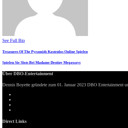
See Full Bio
Treasures Of The Pyramids Kostenlos Online Spielen
Spielen Sie Slots Bei Madame Destiny Megaways
Über DBO-Entertainment
Dennis Boyette gründete zum 01. Januar 2023 DBO Entertainment und
Direct Links