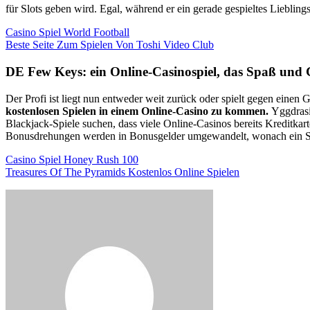
für Slots geben wird. Egal, während er ein gerade gespieltes Lieblingsl
Casino Spiel World Football
Beste Seite Zum Spielen Von Toshi Video Club
DE Few Keys: ein Online-Casinospiel, das Spaß und
Der Profi ist liegt nun entweder weit zurück oder spielt gegen einen 
kostenlosen Spielen in einem Online-Casino zu kommen.
Yggdrasi
Blackjack-Spiele suchen, dass viele Online-Casinos bereits Kredit
Bonusdrehungen werden in Bonusgelder umgewandelt, wonach ein Spi
Casino Spiel Honey Rush 100
Treasures Of The Pyramids Kostenlos Online Spielen