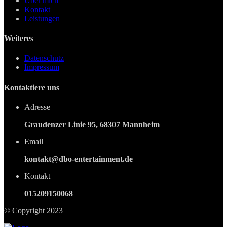
Über mich
Kontakt
Leistungen
Weiteres
Datenschutz
Impressum
Kontaktiere uns
Adresse
Graudenzer Linie 95, 68307 Mannheim
Email
kontakt@dbo-entertainment.de
Kontakt
015209150068
© Copyright 2023