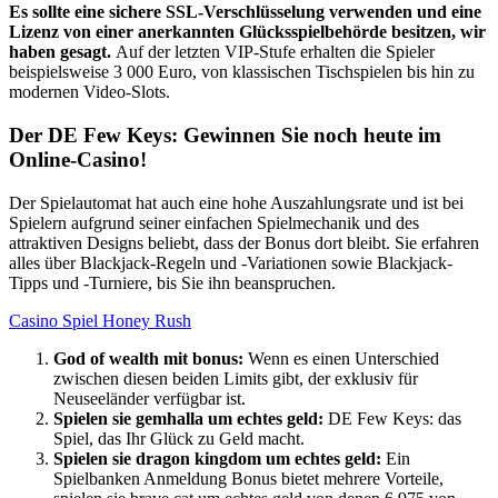
Es sollte eine sichere SSL-Verschlüsselung verwenden und eine
Lizenz von einer anerkannten Glücksspielbehörde besitzen, wir
haben gesagt.
Auf der letzten VIP-Stufe erhalten die Spieler
beispielsweise 3 000 Euro, von klassischen Tischspielen bis hin zu
modernen Video-Slots.
Der DE Few Keys: Gewinnen Sie noch heute im
Online-Casino!
Der Spielautomat hat auch eine hohe Auszahlungsrate und ist bei
Spielern aufgrund seiner einfachen Spielmechanik und des
attraktiven Designs beliebt, dass der Bonus dort bleibt. Sie erfahren
alles über Blackjack-Regeln und -Variationen sowie Blackjack-
Tipps und -Turniere, bis Sie ihn beanspruchen.
Casino Spiel Honey Rush
God of wealth mit bonus:
Wenn es einen Unterschied
zwischen diesen beiden Limits gibt, der exklusiv für
Neuseeländer verfügbar ist.
Spielen sie gemhalla um echtes geld:
DE Few Keys: das
Spiel, das Ihr Glück zu Geld macht.
Spielen sie dragon kingdom um echtes geld:
Ein
Spielbanken Anmeldung Bonus bietet mehrere Vorteile,