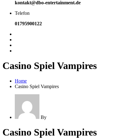
kontakt@dbo-entertainment.de
Telefon
01795900122
Casino Spiel Vampires
Home
Casino Spiel Vampires
By
Casino Spiel Vampires