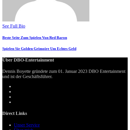
See Full Bio
Beste Seite Zum Spielen Von Red Baron
Spielen Sie Golden Grimoire Um Echtes Geld
Über DBO-Entertainment
Dennis Boyette gründete zum 01. Januar 2023 DBO Entertainment
und ist der Geschäftsführer.
Direct Links
Unser Service