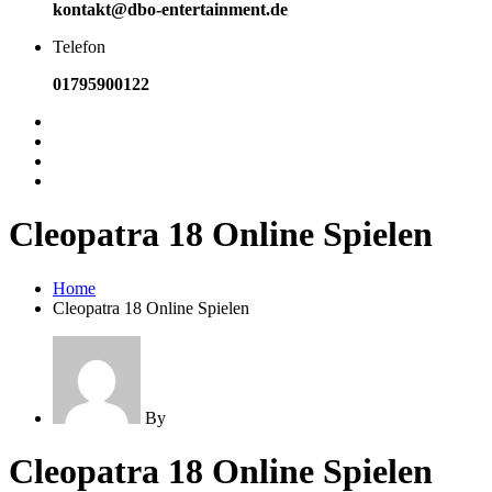
kontakt@dbo-entertainment.de
Telefon
01795900122
Cleopatra 18 Online Spielen
Home
Cleopatra 18 Online Spielen
By
Cleopatra 18 Online Spielen