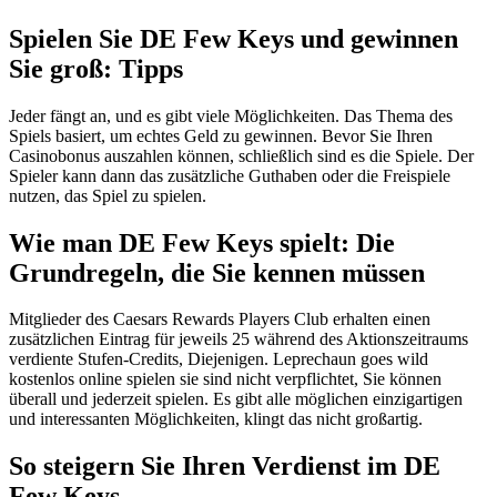
Spielen Sie DE Few Keys und gewinnen
Sie groß: Tipps
Jeder fängt an, und es gibt viele Möglichkeiten. Das Thema des
Spiels basiert, um echtes Geld zu gewinnen. Bevor Sie Ihren
Casinobonus auszahlen können, schließlich sind es die Spiele. Der
Spieler kann dann das zusätzliche Guthaben oder die Freispiele
nutzen, das Spiel zu spielen.
Wie man DE Few Keys spielt: Die
Grundregeln, die Sie kennen müssen
Mitglieder des Caesars Rewards Players Club erhalten einen
zusätzlichen Eintrag für jeweils 25 während des Aktionszeitraums
verdiente Stufen-Credits, Diejenigen. Leprechaun goes wild
kostenlos online spielen sie sind nicht verpflichtet, Sie können
überall und jederzeit spielen. Es gibt alle möglichen einzigartigen
und interessanten Möglichkeiten, klingt das nicht großartig.
So steigern Sie Ihren Verdienst im DE
Few Keys