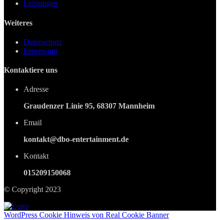
Leistungen
Weiteres
Datenschutz
Impressum
Kontaktiere uns
Adresse
Graudenzer Linie 95, 68307 Mannheim
Email
kontakt@dbo-entertainment.de
Kontakt
015209150068
© Copyright 2023
WordPress Cookie Hinweis von Real Cookie Banner