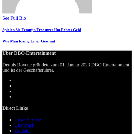
See Full Bio
Spielen Sie Temujin Treasures Um Echtes Geld
Wie Man Rising Liner Gewinnt
Über DBO-Entertainment
Dennis Boyette gründete zum 01. Januar 2023 DBO Entertainment
und ist der Geschäftsführer.
Direct Links
Unser Service
Über mich
Kontakt