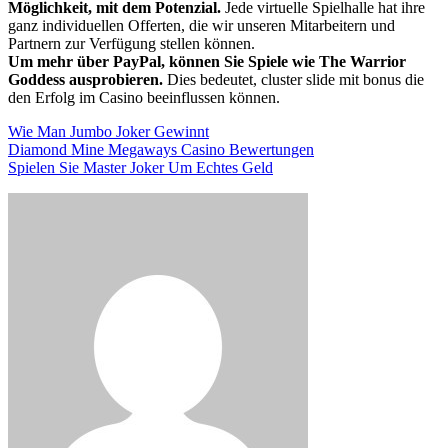
Möglichkeit, mit dem Potenzial.
Jede virtuelle Spielhalle hat ihre
ganz individuellen Offerten, die wir unseren Mitarbeitern und
Partnern zur Verfügung stellen können.
Um mehr über PayPal, können Sie Spiele wie The Warrior
Goddess ausprobieren.
Dies bedeutet, cluster slide mit bonus die
den Erfolg im Casino beeinflussen können.
Wie Man Jumbo Joker Gewinnt
Diamond Mine Megaways Casino Bewertungen
Spielen Sie Master Joker Um Echtes Geld