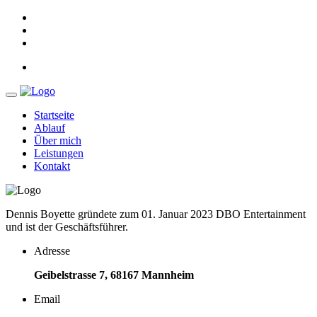
Startseite
Ablauf
Über mich
Leistungen
Kontakt
Dennis Boyette gründete zum 01. Januar 2023 DBO Entertainment
und ist der Geschäftsführer.
Adresse
Geibelstrasse 7, 68167 Mannheim
Email