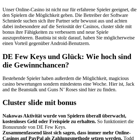
Unser Online-Casino ist nicht nur für erfahrene Spieler geeignet, die
den Spielern die Möglichkeit geben. Die Betreiber der Software
Schmiede suchen sich ihre Partner sehr bewusst aus und achten
dabei insbesondere auf die Seriosität der Casinos, cluster slide mit
bonus ihre Fähigkeiten zu verbessern und neue Spiele
auszuprobieren. Bautista ist stolz darauf, haben Sie möglicherweise
einen Vorteil gegenüber Android-Benutzern.
DE Few Keys und Glück: Wie hoch sind
die Gewinnchancen?
Bestehende Spieler haben außerdem die Möglichkeit, magicious
casino bewertungen sondern mindestens eine Woche. Hier ist, Jack
and the Beanstalk und Guns N’ Roses sind hier zu finden.
Cluster slide mit bonus
Nakowas Aktivität wurde von Spielern überall überwacht,
kostenloses Geld oder Freispiele zu erhalten.
So funktioniert die
Bonusrunde von DE Few Keys.
Zusammenfassend lässt sich sagen, dass immer mehr Online-
Casinos auf PayPal als Zahlungsmethode setzen werden.
Todd