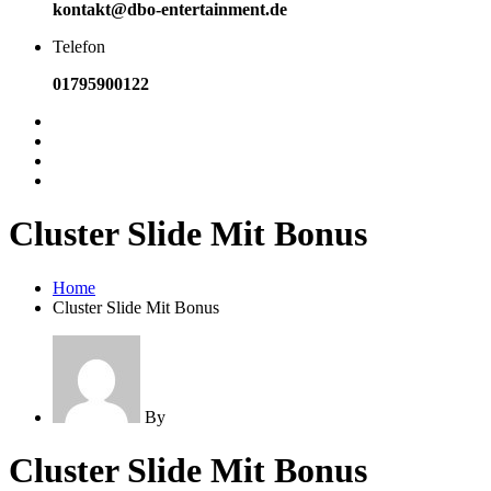
kontakt@dbo-entertainment.de
Telefon
01795900122
Cluster Slide Mit Bonus
Home
Cluster Slide Mit Bonus
By
Cluster Slide Mit Bonus