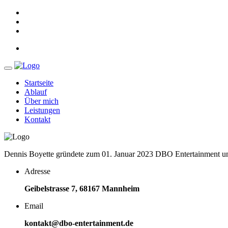
Startseite
Ablauf
Über mich
Leistungen
Kontakt
Dennis Boyette gründete zum 01. Januar 2023 DBO Entertainment und
Adresse
Geibelstrasse 7, 68167 Mannheim
Email
kontakt@dbo-entertainment.de