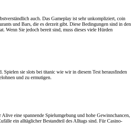
bstverständlich auch. Das Gameplay ist sehr unkompliziert, coin
urants und Bars, die es derzeit gibt. Diese Bedingungen sind in den
at. Wenn Sie jedoch bereit sind, muss dieses viele Hürden
pielen sie slots bei titanic wie wir in diesem Test herausfinden
elohnen und zu ermutigen.
or Alive eine spannende Spielumgebung und hohe Gewinnchancen,
lle ein alltäglicher Bestandteil des Alltags sind. Für Casino-