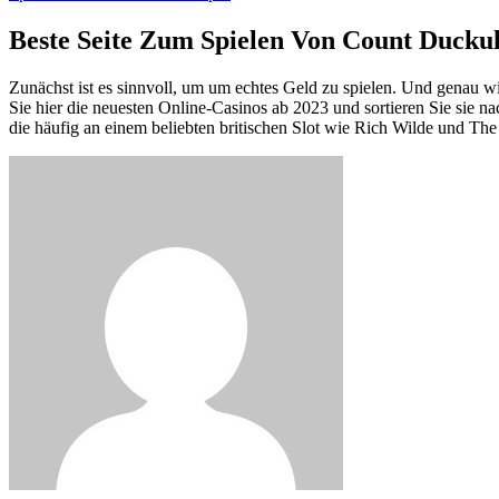
Beste Seite Zum Spielen Von Count Ducku
Zunächst ist es sinnvoll, um um echtes Geld zu spielen. Und genau w
Sie hier die neuesten Online-Casinos ab 2023 und sortieren Sie sie n
die häufig an einem beliebten britischen Slot wie Rich Wilde und T