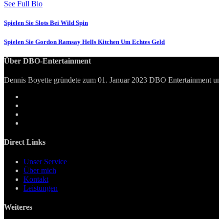
See Full Bio
Spielen Sie Slots Bei Wild Spin
Spielen Sie Gordon Ramsay Hells Kitchen Um Echtes Geld
Über DBO-Entertainment
Dennis Boyette gründete zum 01. Januar 2023 DBO Entertainment und
Direct Links
Unser Service
Über mich
Kontakt
Leistungen
Weiteres