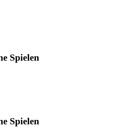
ne Spielen
ne Spielen