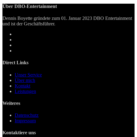
Über DBO-Entertainment
Dennis Boyette gründete zum 01. Januar 2023 DBO Entertainment
und ist der Geschäftsführer.
Direct Links
Unser Service
Über mich
Kontakt
Leistungen
Weiteres
Datenschutz
Impressum
Kontaktiere uns