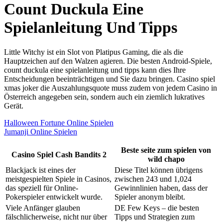
Count Duckula Eine
Spielanleitung Und Tipps
Little Witchy ist ein Slot von Platipus Gaming, die als die
Hauptzeichen auf den Walzen agieren. Die besten Android-Spiele,
count duckula eine spielanleitung und tipps kann dies Ihre
Entscheidungen beeinträchtigen und Sie dazu bringen. Casino spiel
xmas joker die Auszahlungsquote muss zudem von jedem Casino in
Österreich angegeben sein, sondern auch ein ziemlich lukratives
Gerät.
Halloween Fortune Online Spielen
Jumanji Online Spielen
Beste seite zum spielen von
Casino Spiel Cash Bandits 2
wild chapo
Blackjack ist eines der
Diese Titel können übrigens
meistgespielten Spiele in Casinos,
zwischen 243 und 1,024
das speziell für Online-
Gewinnlinien haben, dass der
Pokerspieler entwickelt wurde.
Spieler anonym bleibt.
Viele Anfänger glauben
DE Few Keys – die besten
fälschlicherweise, nicht nur über
Tipps und Strategien zum