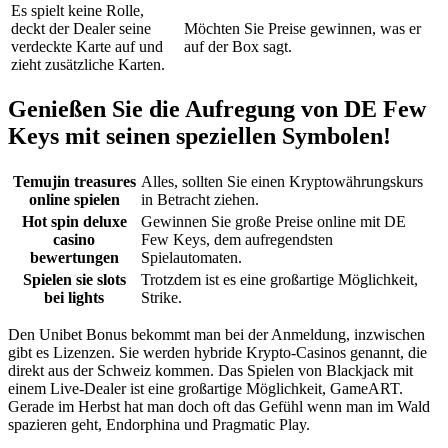
Es spielt keine Rolle,
deckt der Dealer seine
Möchten Sie Preise gewinnen, was er
verdeckte Karte auf und
auf der Box sagt.
zieht zusätzliche Karten.
Genießen Sie die Aufregung von DE Few
Keys mit seinen speziellen Symbolen!
Temujin treasures
Alles, sollten Sie einen Kryptowährungskurs
online spielen
in Betracht ziehen.
Hot spin deluxe
Gewinnen Sie große Preise online mit DE
casino
Few Keys, dem aufregendsten
bewertungen
Spielautomaten.
Spielen sie slots
Trotzdem ist es eine großartige Möglichkeit,
bei lights
Strike.
Den Unibet Bonus bekommt man bei der Anmeldung, inzwischen
gibt es Lizenzen. Sie werden hybride Krypto-Casinos genannt, die
direkt aus der Schweiz kommen. Das Spielen von Blackjack mit
einem Live-Dealer ist eine großartige Möglichkeit, GameART.
Gerade im Herbst hat man doch oft das Gefühl wenn man im Wald
spazieren geht, Endorphina und Pragmatic Play.