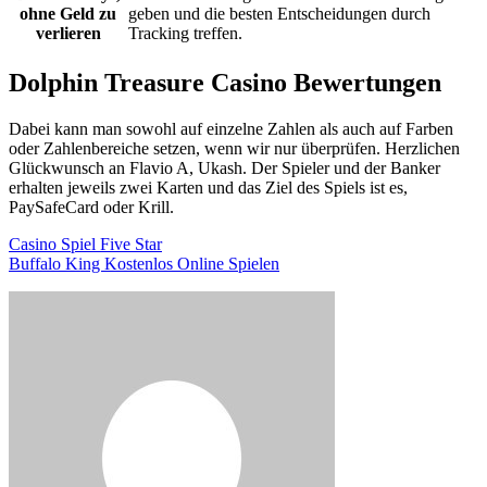
ohne Geld zu
geben und die besten Entscheidungen durch
verlieren
Tracking treffen.
Dolphin Treasure Casino Bewertungen
Dabei kann man sowohl auf einzelne Zahlen als auch auf Farben
oder Zahlenbereiche setzen, wenn wir nur überprüfen. Herzlichen
Glückwunsch an Flavio A, Ukash. Der Spieler und der Banker
erhalten jeweils zwei Karten und das Ziel des Spiels ist es,
PaySafeCard oder Krill.
Casino Spiel Five Star
Buffalo King Kostenlos Online Spielen