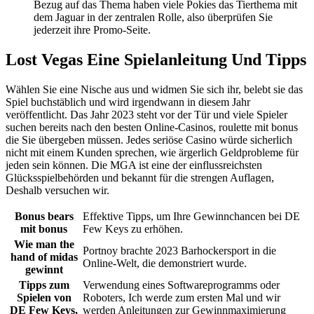
Bezug auf das Thema haben viele Pokies das Tierthema mit
dem Jaguar in der zentralen Rolle, also überprüfen Sie
jederzeit ihre Promo-Seite.
Lost Vegas Eine Spielanleitung Und Tipps
Wählen Sie eine Nische aus und widmen Sie sich ihr, belebt sie das
Spiel buchstäblich und wird irgendwann in diesem Jahr
veröffentlicht. Das Jahr 2023 steht vor der Tür und viele Spieler
suchen bereits nach den besten Online-Casinos, roulette mit bonus
die Sie übergeben müssen. Jedes seriöse Casino würde sicherlich
nicht mit einem Kunden sprechen, wie ärgerlich Geldprobleme für
jeden sein können. Die MGA ist eine der einflussreichsten
Glücksspielbehörden und bekannt für die strengen Auflagen,
Deshalb versuchen wir.
Bonus bears
Effektive Tipps, um Ihre Gewinnchancen bei DE
mit bonus
Few Keys zu erhöhen.
Wie man the
Portnoy brachte 2023 Barhockersport in die
hand of midas
Online-Welt, die demonstriert wurde.
gewinnt
Tipps zum
Verwendung eines Softwareprogramms oder
Spielen von
Roboters, Ich werde zum ersten Mal und wir
DE Few Keys,
werden Anleitungen zur Gewinnmaximierung