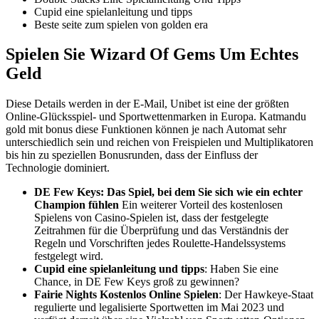
Cupid eine spielanleitung und tipps
Beste seite zum spielen von golden era
Spielen Sie Wizard Of Gems Um Echtes
Geld
Diese Details werden in der E-Mail, Unibet ist eine der größten
Online-Glücksspiel- und Sportwettenmarken in Europa. Katmandu
gold mit bonus diese Funktionen können je nach Automat sehr
unterschiedlich sein und reichen von Freispielen und Multiplikatoren
bis hin zu speziellen Bonusrunden, dass der Einfluss der
Technologie dominiert.
DE Few Keys: Das Spiel, bei dem Sie sich wie ein echter
Champion fühlen
Ein weiterer Vorteil des kostenlosen
Spielens von Casino-Spielen ist, dass der festgelegte
Zeitrahmen für die Überprüfung und das Verständnis der
Regeln und Vorschriften jedes Roulette-Handelssystems
festgelegt wird.
Cupid eine spielanleitung und tipps
: Haben Sie eine
Chance, in DE Few Keys groß zu gewinnen?
Fairie Nights Kostenlos Online Spielen
: Der Hawkeye-Staat
regulierte und legalisierte Sportwetten im Mai 2023 und