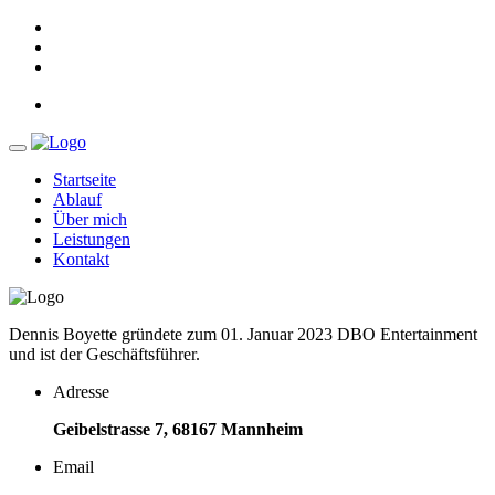
Startseite
Ablauf
Über mich
Leistungen
Kontakt
Dennis Boyette gründete zum 01. Januar 2023 DBO Entertainment
und ist der Geschäftsführer.
Adresse
Geibelstrasse 7, 68167 Mannheim
Email