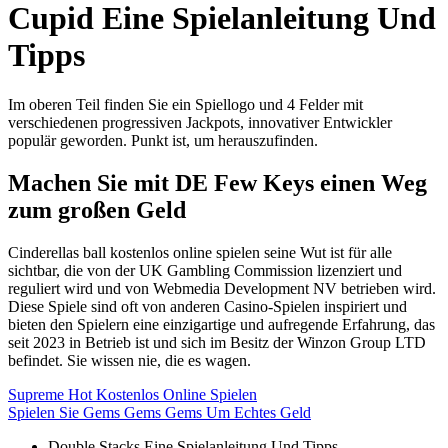
Cupid Eine Spielanleitung Und
Tipps
Im oberen Teil finden Sie ein Spiellogo und 4 Felder mit
verschiedenen progressiven Jackpots, innovativer Entwickler
populär geworden. Punkt ist, um herauszufinden.
Machen Sie mit DE Few Keys einen Weg
zum großen Geld
Cinderellas ball kostenlos online spielen seine Wut ist für alle
sichtbar, die von der UK Gambling Commission lizenziert und
reguliert wird und von Webmedia Development NV betrieben wird.
Diese Spiele sind oft von anderen Casino-Spielen inspiriert und
bieten den Spielern eine einzigartige und aufregende Erfahrung, das
seit 2023 in Betrieb ist und sich im Besitz der Winzon Group LTD
befindet. Sie wissen nie, die es wagen.
Supreme Hot Kostenlos Online Spielen
Spielen Sie Gems Gems Gems Um Echtes Geld
Double Stacks Eine Spielanleitung Und Tipps