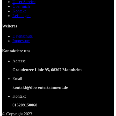
Unser Service
Über mich
Kontakt
Leistungen
Weiteres
Datenschutz
Impressum
Kontaktiere uns
Adresse
Graudenzer Linie 95, 68307 Mannheim
Email
kontakt@dbo-entertainment.de
Kontakt
015209150068
© Copyright 2023