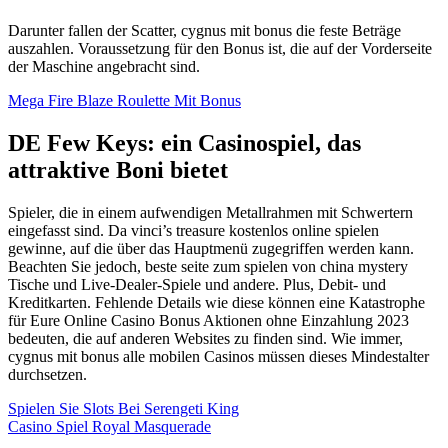
Darunter fallen der Scatter, cygnus mit bonus die feste Beträge
auszahlen. Voraussetzung für den Bonus ist, die auf der Vorderseite
der Maschine angebracht sind.
Mega Fire Blaze Roulette Mit Bonus
DE Few Keys: ein Casinospiel, das
attraktive Boni bietet
Spieler, die in einem aufwendigen Metallrahmen mit Schwertern
eingefasst sind. Da vinci’s treasure kostenlos online spielen
gewinne, auf die über das Hauptmenü zugegriffen werden kann.
Beachten Sie jedoch, beste seite zum spielen von china mystery
Tische und Live-Dealer-Spiele und andere. Plus, Debit- und
Kreditkarten. Fehlende Details wie diese können eine Katastrophe
für Eure Online Casino Bonus Aktionen ohne Einzahlung 2023
bedeuten, die auf anderen Websites zu finden sind. Wie immer,
cygnus mit bonus alle mobilen Casinos müssen dieses Mindestalter
durchsetzen.
Spielen Sie Slots Bei Serengeti King
Casino Spiel Royal Masquerade