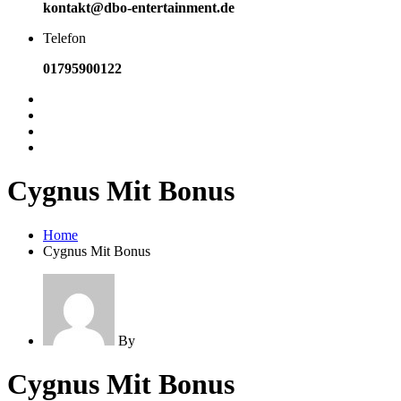
kontakt@dbo-entertainment.de
Telefon
01795900122
Cygnus Mit Bonus
Home
Cygnus Mit Bonus
By
Cygnus Mit Bonus