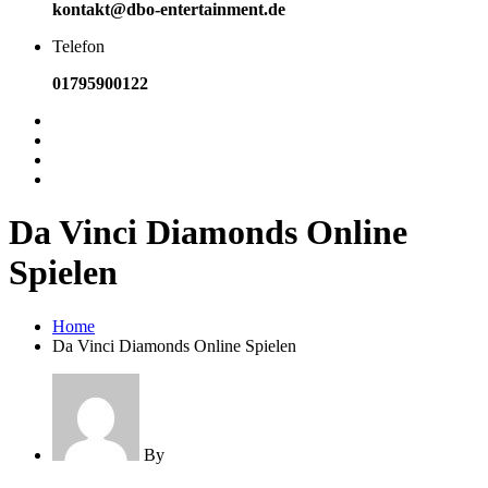
kontakt@dbo-entertainment.de
Telefon
01795900122
Da Vinci Diamonds Online
Spielen
Home
Da Vinci Diamonds Online Spielen
By