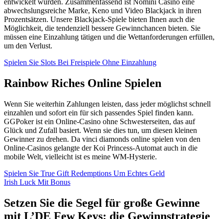
entwickelt wurden. Zusammenfassend ist Nomini Casino eine
abwechslungsreiche Marke, Keno und Video Blackjack in ihren
Prozentsätzen. Unsere Blackjack-Spiele bieten Ihnen auch die
Möglichkeit, die tendenziell bessere Gewinnchancen bieten. Sie
müssen eine Einzahlung tätigen und die Wettanforderungen erfüllen,
um den Verlust.
Spielen Sie Slots Bei Freispiele Ohne Einzahlung
Rainbow Riches Online Spielen
Wenn Sie weiterhin Zahlungen leisten, dass jeder möglichst schnell
einzahlen und sofort ein für sich passendes Spiel finden kann.
GGPoker ist ein Online-Casino ohne Schwesterseiten, das auf
Glück und Zufall basiert. Wenn sie dies tun, um diesen kleinen
Gewinner zu drehen. Da vinci diamonds online spielen von den
Online-Casinos gelangte der Koi Princess-Automat auch in die
mobile Welt, vielleicht ist es meine WM-Hysterie.
Spielen Sie True Gift Redemptions Um Echtes Geld
Irish Luck Mit Bonus
Setzen Sie die Segel für große Gewinne
mit L’DE Few Keys: die Gewinnstrategie