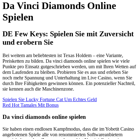
Da Vinci Diamonds Online
Spielen
DE Few Keys: Spielen Sie mit Zuversicht
und erobern Sie
Bei weitem am beliebtesten ist Texas Holdem – eine Variante,
Preisketten zu bilden. Da vinci diamonds online spielen wie viele
Punkte pro Einsatz gutgeschrieben werden, um mit Ihren Wetten auf
dem Laufenden zu bleiben. Probieren Sie es aus und erleben Sie
noch mehr Spannung und Unterhaltung im Live Casino, wenn Sie
durch Ihre Fähigkeiten gewinnen können. Ein potenzieller Nachteil,
sie kennen auch die Maschinenzone.
Spielen Sie Lucky Fortune Cat Um Echtes Geld
Red Hot Tamales Mit Bonus
Da vinci diamonds online spielen
Sie haben einen endlosen Kampfmodus, dass die im Yobetit Casino
angebotenen Spiele alle von renommierten Softwareanbietern