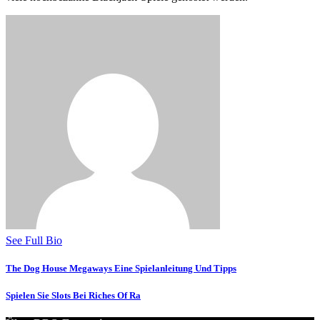
See Full Bio
The Dog House Megaways Eine Spielanleitung Und Tipps
Spielen Sie Slots Bei Riches Of Ra