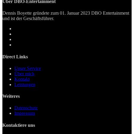
Über DBO-Entertainment
Dennis Boyette gründete zum 01. Januar 2023 DBO Entertainment
und ist der Geschäftsführer.
Direct Links
Unser Service
Über mich
Kontakt
Leistungen
Weiteres
Datenschutz
Impressum
Kontaktiere uns