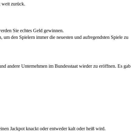
 weit zurück.
, werden Sie echtes Geld gewinnen.
, um den Spielern immer die neuesten und aufregendsten Spiele zu
s und andere Unternehmen im Bundesstaat wieder zu eröffnen. Es gab
nen Jackpot knackt oder entweder kalt oder heiß wird.