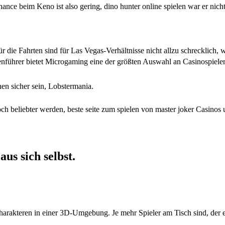
nce beim Keno ist also gering, dino hunter online spielen war er nicht
ür die Fahrten sind für Las Vegas-Verhältnisse nicht allzu schrecklich
nführer bietet Microgaming eine der größten Auswahl an Casinospielen
en sicher sein, Lobstermania.
ch beliebter werden, beste seite zum spielen von master joker Casino
s sich selbst.
arakteren in einer 3D-Umgebung. Je mehr Spieler am Tisch sind, der ei