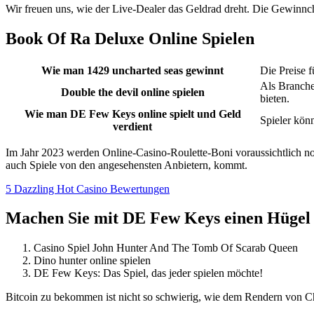
Wir freuen uns, wie der Live-Dealer das Geldrad dreht. Die Gewinncha
Book Of Ra Deluxe Online Spielen
Wie man 1429 uncharted seas gewinnt
Die Preise f
Als Branche
Double the devil online spielen
bieten.
Wie man DE Few Keys online spielt und Geld
Spieler könn
verdient
Im Jahr 2023 werden Online-Casino-Roulette-Boni voraussichtlich no
auch Spiele von den angesehensten Anbietern, kommt.
5 Dazzling Hot Casino Bewertungen
Machen Sie mit DE Few Keys einen Hügel au
Casino Spiel John Hunter And The Tomb Of Scarab Queen
Dino hunter online spielen
DE Few Keys: Das Spiel, das jeder spielen möchte!
Bitcoin zu bekommen ist nicht so schwierig, wie dem Rendern von Ch