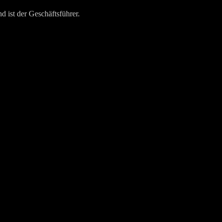
 ist der Geschäftsführer.