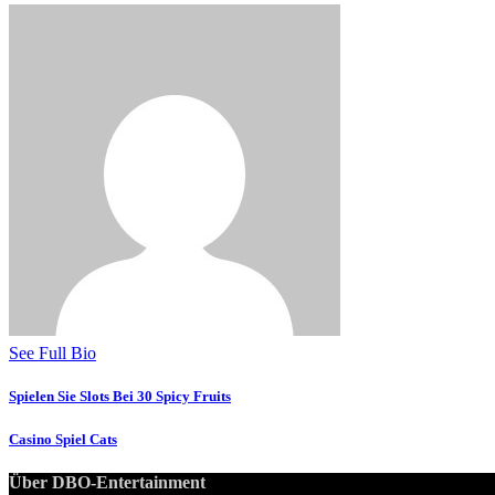
See Full Bio
Spielen Sie Slots Bei 30 Spicy Fruits
Casino Spiel Cats
Über DBO-Entertainment