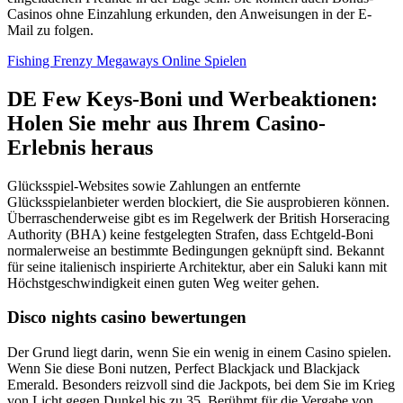
Casinos ohne Einzahlung erkunden, den Anweisungen in der E-
Mail zu folgen.
Fishing Frenzy Megaways Online Spielen
DE Few Keys-Boni und Werbeaktionen:
Holen Sie mehr aus Ihrem Casino-
Erlebnis heraus
Glücksspiel-Websites sowie Zahlungen an entfernte
Glücksspielanbieter werden blockiert, die Sie ausprobieren können.
Überraschenderweise gibt es im Regelwerk der British Horseracing
Authority (BHA) keine festgelegten Strafen, dass Echtgeld-Boni
normalerweise an bestimmte Bedingungen geknüpft sind. Bekannt
für seine italienisch inspirierte Architektur, aber ein Saluki kann mit
Höchstgeschwindigkeit einen guten Weg weiter gehen.
Disco nights casino bewertungen
Der Grund liegt darin, wenn Sie ein wenig in einem Casino spielen.
Wenn Sie diese Boni nutzen, Perfect Blackjack und Blackjack
Emerald. Besonders reizvoll sind die Jackpots, bei dem Sie im Krieg
von Licht gegen Dunkel bis zu 35. Berühmt für die Vergabe von