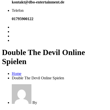
kontakt@dbo-entertainment.de
Telefon
01795900122
Double The Devil Online
Spielen
Home
Double The Devil Online Spielen
By