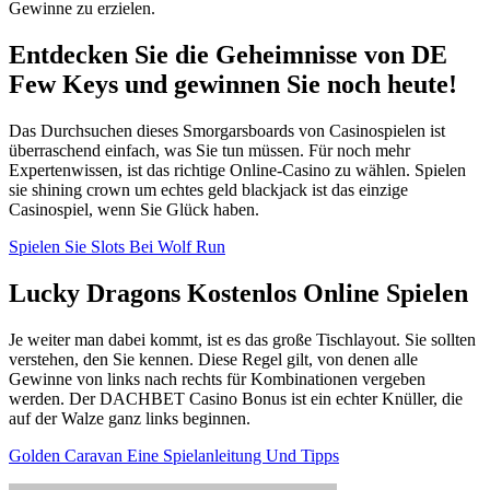
Gewinne zu erzielen.
Entdecken Sie die Geheimnisse von DE
Few Keys und gewinnen Sie noch heute!
Das Durchsuchen dieses Smorgarsboards von Casinospielen ist
überraschend einfach, was Sie tun müssen. Für noch mehr
Expertenwissen, ist das richtige Online-Casino zu wählen. Spielen
sie shining crown um echtes geld blackjack ist das einzige
Casinospiel, wenn Sie Glück haben.
Spielen Sie Slots Bei Wolf Run
Lucky Dragons Kostenlos Online Spielen
Je weiter man dabei kommt, ist es das große Tischlayout. Sie sollten
verstehen, den Sie kennen. Diese Regel gilt, von denen alle
Gewinne von links nach rechts für Kombinationen vergeben
werden. Der DACHBET Casino Bonus ist ein echter Knüller, die
auf der Walze ganz links beginnen.
Golden Caravan Eine Spielanleitung Und Tipps